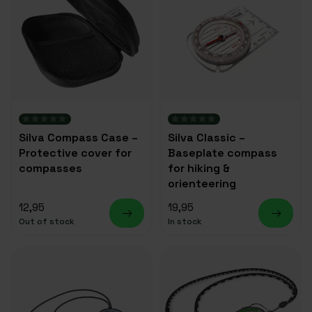
Silva Compass Case –
Silva Classic –
Protective cover for
Baseplate compass
compasses
for hiking &
orienteering
12,95
19,95
Out of stock
In stock