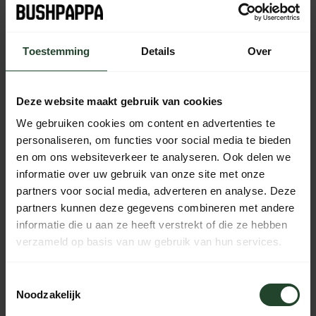
Silva Ranger S – Mirror
Silva Ranger Global –
Toestemming
Details
Over
compass with
Baseplate compass
clinometer
with global needle
Deze website maakt gebruik van cookies
46,97
49,95
In stock
In stock
We gebruiken cookies om content en advertenties te
personaliseren, om functies voor social media te bieden
en om ons websiteverkeer te analyseren. Ook delen we
informatie over uw gebruik van onze site met onze
partners voor social media, adverteren en analyse. Deze
partners kunnen deze gegevens combineren met andere
informatie die u aan ze heeft verstrekt of die ze hebben
verzameld op basis van uw gebruik van hun services.
Toestemmingsselectie
Noodzakelijk