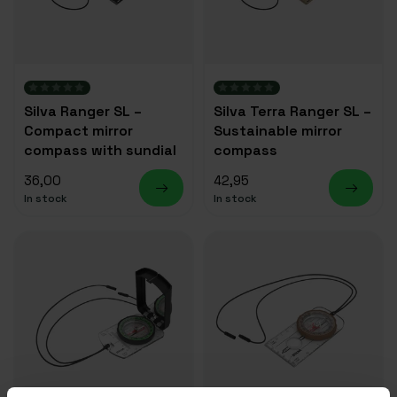
Silva Ranger SL –
Silva Terra Ranger SL –
Compact mirror
Sustainable mirror
compass with sundial
compass
36,00
42,95
In stock
In stock