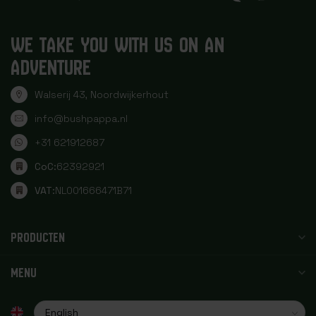
WE TAKE YOU WITH US ON AN
ADVENTURE
Walserij 43, Noordwijkerhout
info@bushpappa.nl
+31 621912687
CoC:
62392921
VAT:
NL001666471B71
PRODUCTEN
MENU