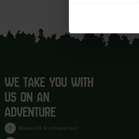
WE TAKE YOU WITH
US ON AN
ADVENTURE
Walserij 43, Noordwijkerhout