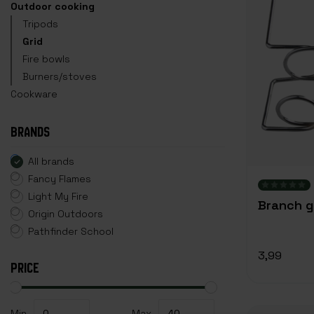
Outdoor cooking
Tripods
Grid
Fire bowls
Burners/stoves
Cookware
BRANDS
All brands
Fancy Flames
Light My Fire
Branch gr
Origin Outdoors
Pathfinder School
3,99
PRICE
Min
Max