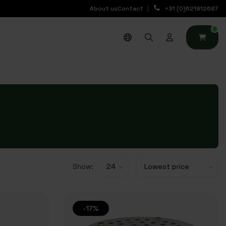
About us
Contact
+31 (0)621912687
0
Show:
-17%