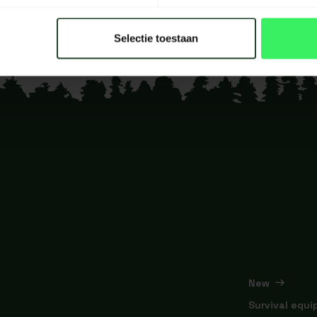
Selectie toestaan
New
Survival equ