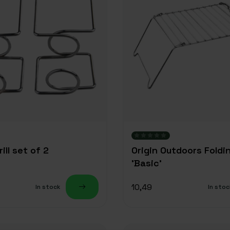
ill set of 2
Origin Outdoors Folding
'Basic'
10,49
In stock
In stoc