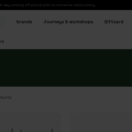
14-day cooling-off period with no-nonsense return policy
brands
Journeys & workshops
Giftcard
id
ducts