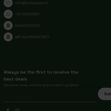
info@bushpappa.nl
+31 621912687
CoC:
62392921
VAT:
NL001666471B71
Always be the first to receive the
best deals
Receive news, events and product updates
Sub