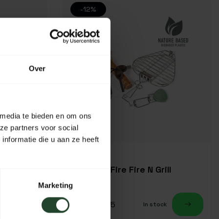
-12%
Over
 media te bieden en om ons
ze partners voor social
nformatie die u aan ze heeft
's
Light My Fire Fire N Grill
Marketing
37,95
42,95
k
In stock