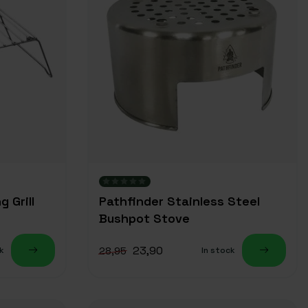
 Grill
Pathfinder Stainless Steel
Bushpot Stove
23,90
28,95
k
In stock