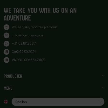
WE TAKE YOU WITH US ON AN
ADVENTURE
Walserij 43, Noordwijkerhout
info@bushpappa.nl
+31 621912687
CoC:
62392921
VAT:
NL001666471B71
PRODUCTEN
MENU