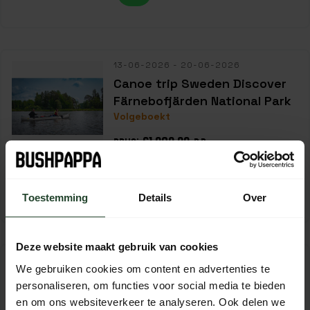
13-06-2026 - 20-06-2026
Canoe trip Sweden Discover
Färnebofjärden National Park
Volgeboekt
€1.089,00
PRIJS:
P.P.
Aanbetaling:
€131,77
p.p.
Toestemming
Details
Over
Deze website maakt gebruik van cookies
29-10-2026 - 02-11-2026
We gebruiken cookies om content en advertenties te
5-Day Navigation Course
personaliseren, om functies voor social media te bieden
South Sweden (Snogeholm)
en om ons websiteverkeer te analyseren. Ook delen we