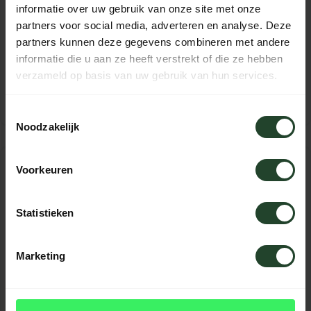
29-10 to 2-11-2026
informatie over uw gebruik van onze site met onze
Beschikbaar
partners voor social media, adverteren en analyse. Deze
€878,00
partners kunnen deze gegevens combineren met andere
PRIJS:
P.P.
Aanbetaling:
€106,24
p.p.
informatie die u aan ze heeft verstrekt of die ze hebben
verzameld op basis van uw gebruik van hun services.
Toestemmingsselectie
Noodzakelijk
14-04-2027 - 18-04-2027
Voorkeuren
5-Day Navigation Course
South Sweden (Snogeholm)
Statistieken
14-04 to 18-04-2027
Beschikbaar
€878,00
Marketing
PRIJS:
P.P.
Aanbetaling:
€106,24
p.p.