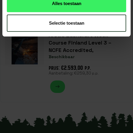
Alles toestaan
Selectie toestaan
16-01-2027 - 23-01-2027
Arctic Bushcraft Week
Course Finland Level 3 –
NCFE Accredited,
Beschikbaar
€2.593,00
PRIJS:
P.P.
Aanbetaling:
€259,30
p.p.