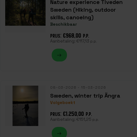
Nature experience Tiveden
Sweden (Hiking, outdoor
skills, canoeing)
Beschikbaar
€968,00
PRIJS:
P.P.
Aanbetaling:
€117,13
p.p.
08-03-2026 - 15-03-2026
Sweden, winter trip Ängra
Volgeboekt
€1.250,00
PRIJS:
P.P.
Aanbetaling:
€151,25
p.p.