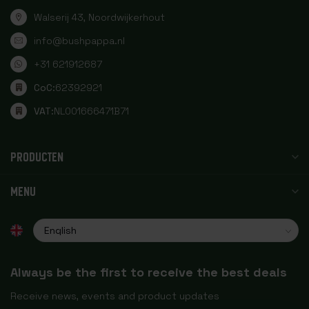
Walserij 43, Noordwijkerhout
info@bushpappa.nl
+31 621912687
CoC:
62392921
VAT:
NL001666471B71
PRODUCTEN
MENU
Always be the first to receive the best deals
Receive news, events and product updates