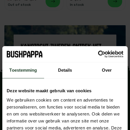
Out of stock
In stock
KANOTOCHT ZWEDEN ONTDEK HET
NATIONAAL PARK FÄRNEBOFJÄRDEN
Ga mee op dit exclusieve avontuur en
Toestemming
Details
Over
beleef de ultieme zomerervaring vanaf
het prachtige water van Färnebofjärdens
National Park
Deze website maakt gebruik van cookies
Ik wil mee!!
We gebruiken cookies om content en advertenties te
personaliseren, om functies voor social media te bieden
en om ons websiteverkeer te analyseren. Ook delen we
informatie over uw gebruik van onze site met onze
partners voor social media, adverteren en analyse. Deze