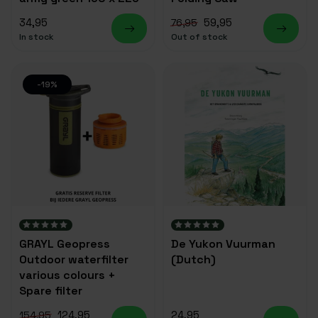
34,95
59,95
76,95
In stock
Out of stock
-19%
GRAYL Geopress
De Yukon Vuurman
Outdoor waterfilter
(Dutch)
various colours +
Spare filter
124,95
24,95
154,95