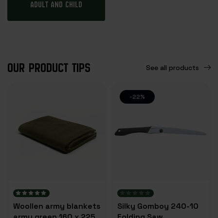
Adult and child
OUR PRODUCT TIPS
See all products
-22%
Woollen army blankets
Silky Gomboy 240-10
army green 160 x 225
Folding Saw