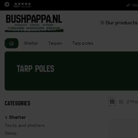
Ord
840+
reviews
Our products
Shelter
Tarpen
Tarp poles
TARP POLES
2
Pro
CATEGORIES
Shelter
Tents and shelters
Sleep