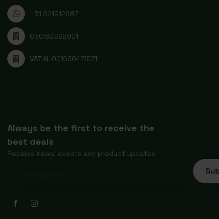
+31 621912687
CoC:
62392921
VAT:
NL001666471B71
Always be the first to receive the
best deals
Receive news, events and product updates
Sub