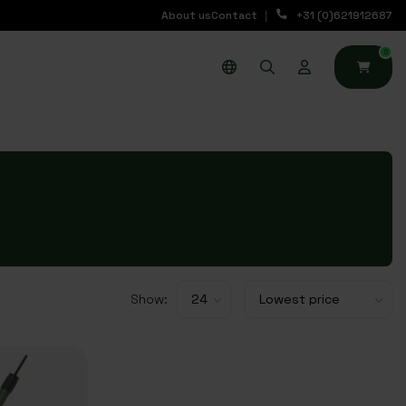
About us
Contact
+31 (0)621912687
0
Show: