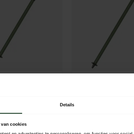
er Centurion Mxt
Highlander Centurion
ic Basha / Bivy Pole
telescopic Basha / Bi
m)
(68-130 cm)
Details
16,95
In stock
Out of stoc
 van cookies
ent en advertenties te personaliseren, om functies voor social