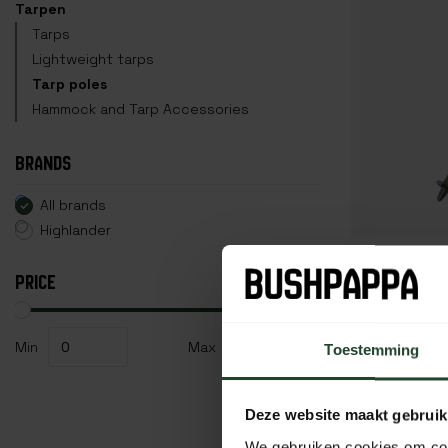
Tarpen
Tarps
Lightweight tarps
Tarp poles
Hammock and Tarp Accessories
BRANDS
All brands
Highlander
PRICE
Highland
telescop
(50-85 c
Min
Max
Toestemming
13,95
Deze website maakt gebruik
We gebruiken cookies om cont