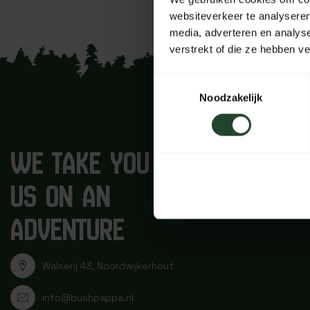
websiteverkeer te analyseren
media, adverteren en analys
verstrekt of die ze hebben v
Toestemmingsselectie
Noodzakelijk
WE TAKE YOU WITH
US ON AN
ADVENTURE
Walserij 43, Noordwijkerhout
info@bushpappa.nl