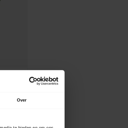
 Lxt
vy Pole
Over
k
 media te bieden en om ons