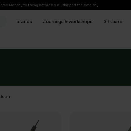
ered Monday to Friday before 5 p.m., shipped the same day
brands
Journeys & workshops
Giftcard
ducts