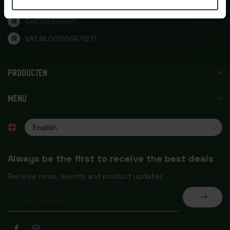
+31 621912687
CoC:
62392921
VAT:
NL001666471B71
PRODUCTEN
MENU
Always be the first to receive the best deals
Receive news, events and product updates