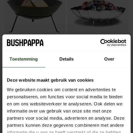
Fire pit Ø50 cm
Uco FireBowl
Toestemming
Details
Over
27,95
33,95
31,95
In stock
In stock
Deze website maakt gebruik van cookies
We gebruiken cookies om content en advertenties te
personaliseren, om functies voor social media te bieden
en om ons websiteverkeer te analyseren. Ook delen we
informatie over uw gebruik van onze site met onze
partners voor social media, adverteren en analyse. Deze
partners kunnen deze gegevens combineren met andere
informatie die u aan ze heeft verstrekt of die ze hebben