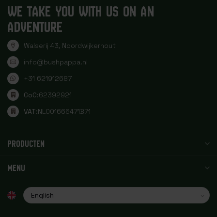
WE TAKE YOU WITH US ON AN
ADVENTURE
Walserij 43, Noordwijkerhout
info@bushpappa.nl
+31 621912687
CoC:
62392921
VAT:
NL001666471B71
PRODUCTEN
MENU