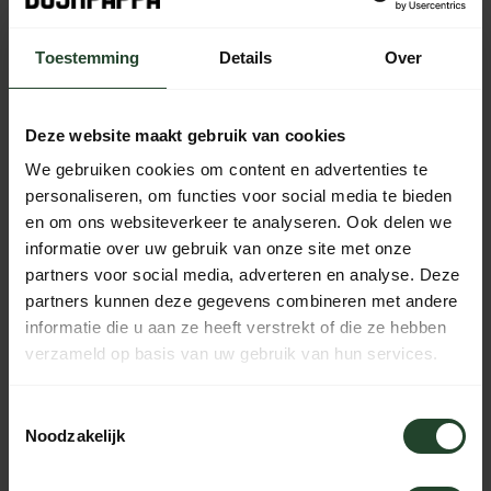
bestelling vandaag nog verzonden
Toestemming
Details
Over
Free shipping from €90 (NL, BE & DE)
14-day cooling-off period with no-nonsense return policy
Ordered Monday to Friday before 5 p.m., shipped the
Deze website maakt gebruik van cookies
same day
We gebruiken cookies om content en advertenties te
Available every day from 10:00 to 20:00 via chat,
personaliseren, om functies voor social media te bieden
telephone or email
en om ons websiteverkeer te analyseren. Ook delen we
informatie over uw gebruik van onze site met onze
partners voor social media, adverteren en analyse. Deze
partners kunnen deze gegevens combineren met andere
PRODUCT DESCRIPTION
informatie die u aan ze heeft verstrekt of die ze hebben
verzameld op basis van uw gebruik van hun services.
SPECIFICATIONS
Toestemmingsselectie
Noodzakelijk
Need help?