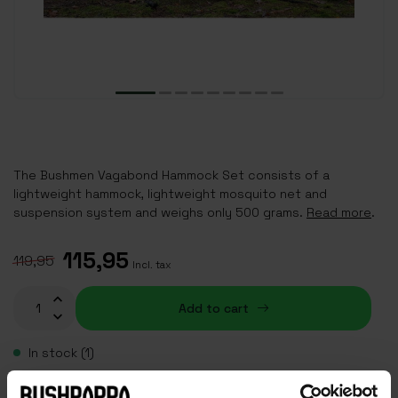
The Bushmen Vagabond Hammock Set consists of a
lightweight hammock, lightweight mosquito net and
suspension system and weighs only 500 grams.
Read more
.
115,95
119,95
Incl. tax
Add to cart
In stock (1)
Plaats je bestelling binnen
11:18:31
, dan wordt je