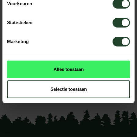
Voorkeuren
Please contact us, our staff will be
happy to help you.
Statistieken
Marketing
REVIEWS
0
reviews
Alles toestaan
This product doesn't have
reviews yet
Selectie toestaan
Add your review