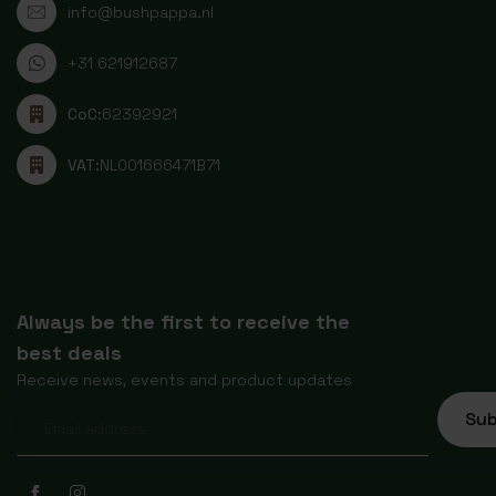
info@bushpappa.nl
+31 621912687
CoC:
62392921
VAT:
NL001666471B71
Always be the first to receive the
best deals
Receive news, events and product updates
Sub