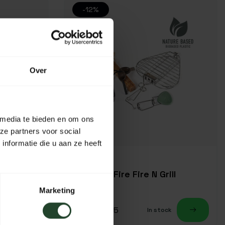
-12%
Over
 media te bieden en om ons
ze partners voor social
nformatie die u aan ze heeft
's
Light My Fire Fire N Grill
Marketing
37,95
42,95
k
In stock