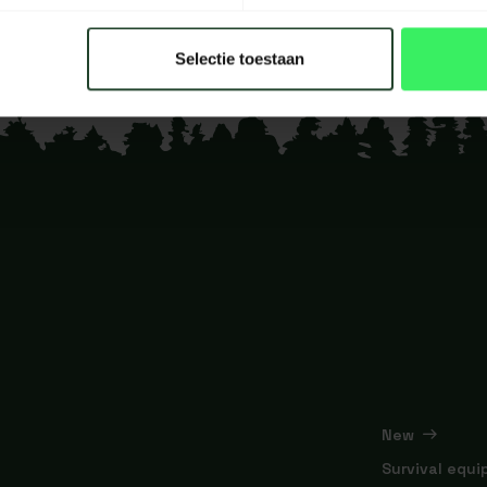
Selectie toestaan
New
Survival equ