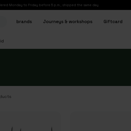
ered Monday to Friday before 5 p.m., shipped the same day
brands
Journeys & workshops
Giftcard
id
ducts