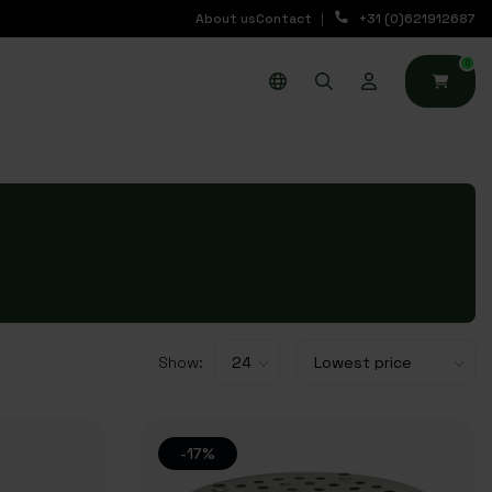
About us
Contact
+31 (0)621912687
0
Show:
-17%