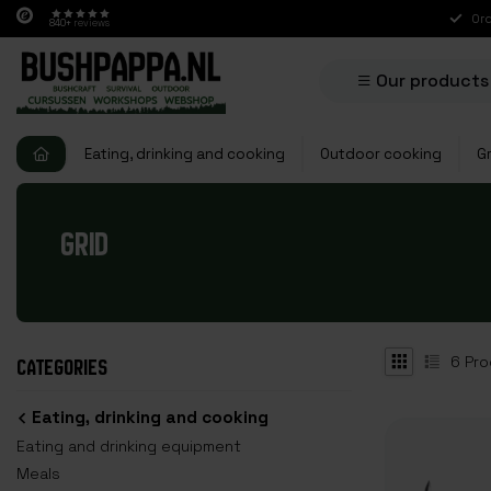
Ord
840+
reviews
Our products
Eating, drinking and cooking
Outdoor cooking
Gr
GRID
6
Pro
CATEGORIES
Eating, drinking and cooking
Eating and drinking equipment
Meals