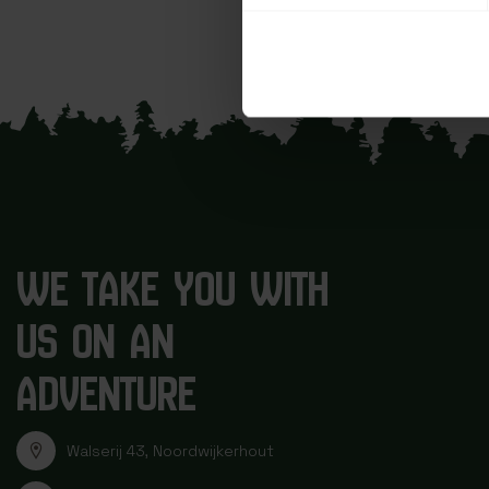
WE TAKE YOU WITH
US ON AN
ADVENTURE
Walserij 43, Noordwijkerhout