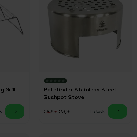
 Grill
Pathfinder Stainless Steel
Bushpot Stove
23,90
28,95
k
In stock