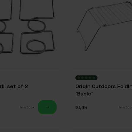
ill set of 2
Origin Outdoors Folding
'Basic'
10,49
In stock
In stoc