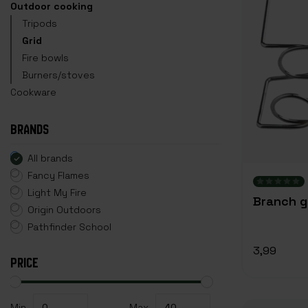
Outdoor cooking
Tripods
Grid
Fire bowls
Burners/stoves
Cookware
BRANDS
All brands
Fancy Flames
Light My Fire
Branch gr
Origin Outdoors
Pathfinder School
3,99
PRICE
Min
Max