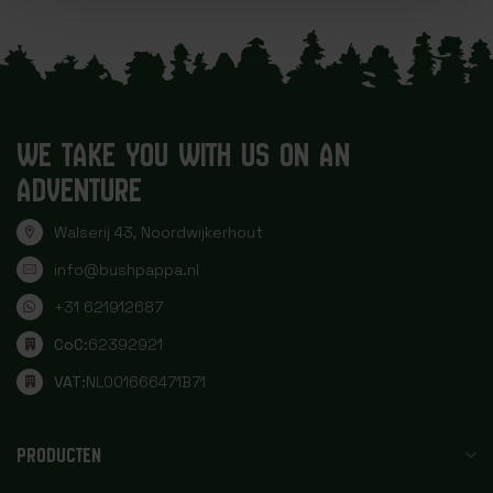
WE TAKE YOU WITH US ON AN
ADVENTURE
Walserij 43, Noordwijkerhout
info@bushpappa.nl
+31 621912687
CoC:
62392921
VAT:
NL001666471B71
PRODUCTEN