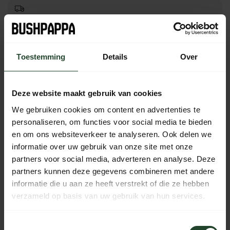
Free shipping from €90 (NL, BE & DE)
14-day cooling-off period with no-nonsense return policy
Toestemming
Details
Over
Ordered Monday to Friday before 5 p.m., shipped the
same day
Available every day from 10:00 to 20:00 via chat,
Deze website maakt gebruik van cookies
telephone or email
We gebruiken cookies om content en advertenties te
personaliseren, om functies voor social media te bieden
en om ons websiteverkeer te analyseren. Ook delen we
informatie over uw gebruik van onze site met onze
PRODUCT DESCRIPTION
partners voor social media, adverteren en analyse. Deze
partners kunnen deze gegevens combineren met andere
SPECIFICATIONS
informatie die u aan ze heeft verstrekt of die ze hebben
verzameld op basis van uw gebruik van hun services.
Toestemmingsselectie