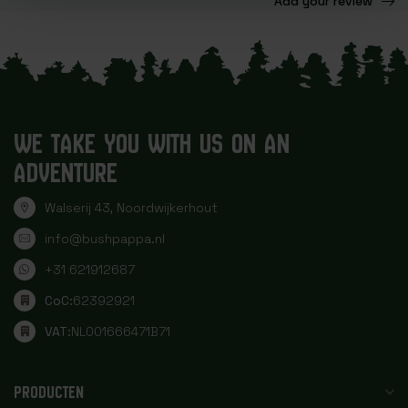
Add your review
WE TAKE YOU WITH US ON AN
ADVENTURE
Walserij 43, Noordwijkerhout
info@bushpappa.nl
+31 621912687
CoC:
62392921
VAT:
NL001666471B71
PRODUCTEN