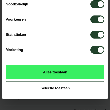
Noodzakelijk
SPECIFICATIONS
Voorkeuren
Need help?
Statistieken
Please contact us, our staff will be
happy to help you.
Marketing
Alles toestaan
REVIEWS
0
reviews
Selectie toestaan
This product doesn't have
reviews yet