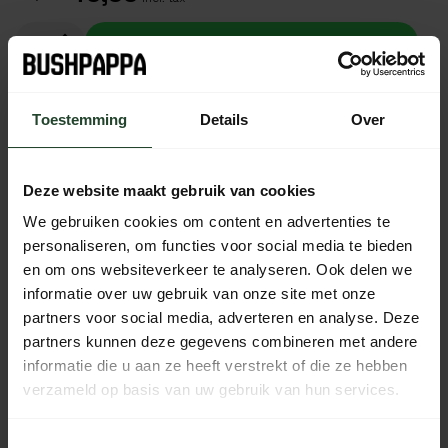
Add to cart
In stock (14)
Toestemming
Details
Over
Deze website maakt gebruik van cookies
Free shipping from €90 (NL, BE & DE)
We gebruiken cookies om content en advertenties te
14-day cooling-off period with no-nonsense return policy
personaliseren, om functies voor social media te bieden
Ordered Monday to Friday before 5 p.m., shipped the
en om ons websiteverkeer te analyseren. Ook delen we
same day
informatie over uw gebruik van onze site met onze
Available every day from 10:00 to 20:00 via chat,
partners voor social media, adverteren en analyse. Deze
telephone or email
partners kunnen deze gegevens combineren met andere
informatie die u aan ze heeft verstrekt of die ze hebben
verzameld op basis van uw gebruik van hun services.
PRODUCT DESCRIPTION
Toestemmingsselectie