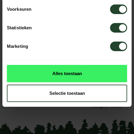
Voorkeuren
Need help?
Please contact us, our staff will be
happy to help you.
Statistieken
Marketing
REVIEWS
0
reviews
Alles toestaan
This product doesn't have
reviews yet
Selectie toestaan
Add your review