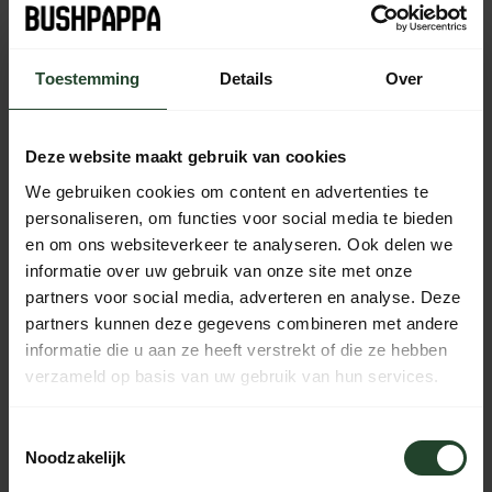
Add to cart
Out of stock
Toestemming
Details
Over
Free shipping from €90 (NL, BE & DE)
14-day cooling-off period with no-nonsense return policy
Deze website maakt gebruik van cookies
Ordered Monday to Friday before 5 p.m., shipped the
We gebruiken cookies om content en advertenties te
same day
personaliseren, om functies voor social media te bieden
Available every day from 10:00 to 20:00 via chat,
en om ons websiteverkeer te analyseren. Ook delen we
telephone or email
informatie over uw gebruik van onze site met onze
partners voor social media, adverteren en analyse. Deze
partners kunnen deze gegevens combineren met andere
informatie die u aan ze heeft verstrekt of die ze hebben
PRODUCT DESCRIPTION
verzameld op basis van uw gebruik van hun services.
SPECIFICATIONS
Toestemmingsselectie
Noodzakelijk