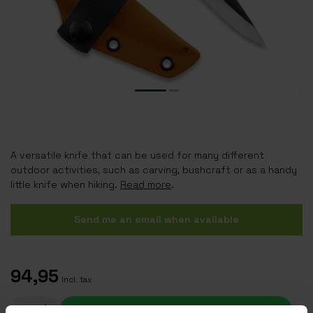
A versatile knife that can be used for many different
outdoor activities, such as carving, bushcraft or as a handy
little knife when hiking.
Read more
.
Send me an email when available
94,95
Incl. tax