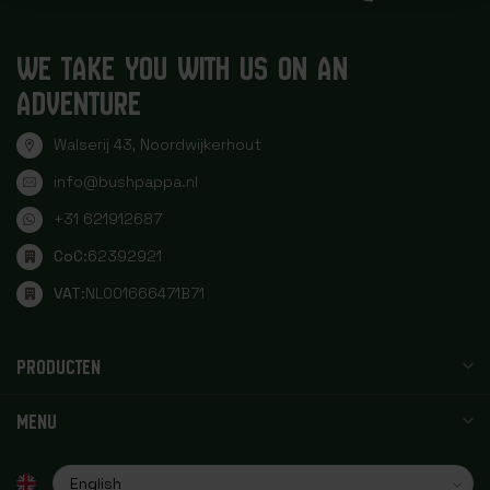
WE TAKE YOU WITH US ON AN
ADVENTURE
Walserij 43, Noordwijkerhout
info@bushpappa.nl
+31 621912687
CoC:
62392921
VAT:
NL001666471B71
PRODUCTEN
MENU