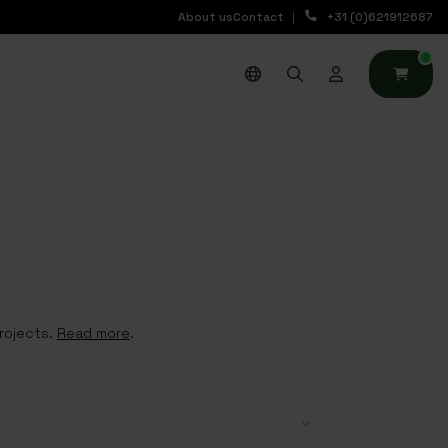
About us
Contact
+31 (0)621912687
0
projects.
Read more
.