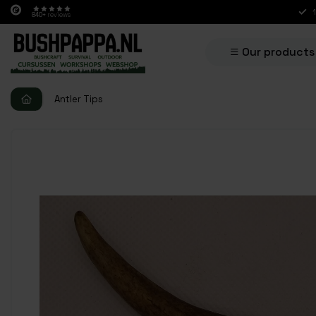
840+
reviews
Our products
Antler Tips