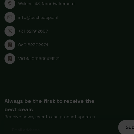
Walserij 43, Noordwijkerhout
info@bushpappa.nl
+31 621912687
CoC:
62392921
VAT:
NL001666471B71
Always be the first to receive the
best deals
Receive news, events and product updates
Sub