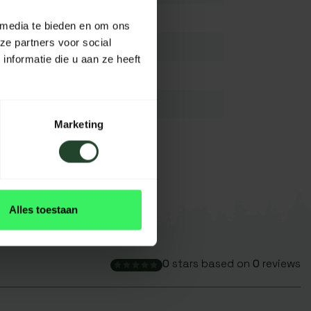
N.A/
 media te bieden en om ons
ze partners voor social
N.A/
nformatie die u aan ze heeft
N.A/
N.A/
Marketing
N.A/
Alles toestaan
0
stars based on
0
reviews