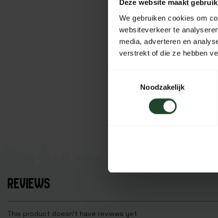
Deze website maakt gebruik
We gebruiken cookies om cont
websiteverkeer te analyseren
media, adverteren en analys
verstrekt of die ze hebben v
Toestemmingsselectie
Noodzakelijk
REVIEWS
This product doesn't have reviews yet