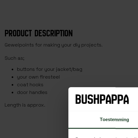
PRODUCT DESCRIPTION
Geweipoints for making your diy projects.
Such as;
buttons for your jacket/bag
your own firesteel
coat hooks
door handles
Length is approx.
Toestemming