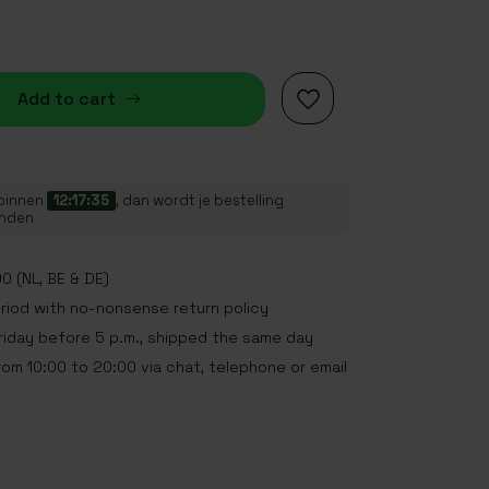
Add to cart
 binnen
12:17:34
, dan wordt je bestelling
onden
0 (NL, BE & DE)
eriod with no-nonsense return policy
iday before 5 p.m., shipped the same day
rom 10:00 to 20:00 via chat, telephone or email