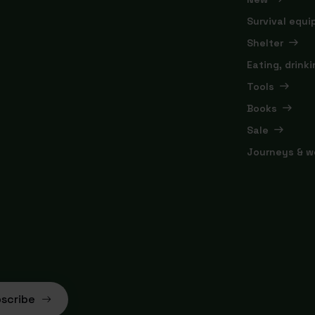
Survival equ
Shelter
Eating, drink
Tools
Books
Sale
Journeys & w
scribe