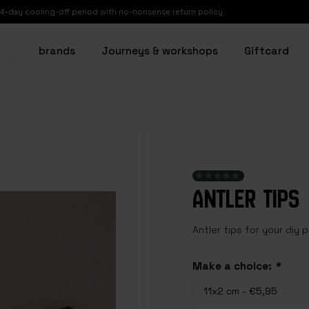
14-day cooling-off period with no-nonsense return policy
brands
Journeys & workshops
Giftcard
ANTLER TIPS
Antler tips for your diy 
Make a choice:
*