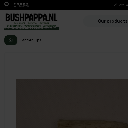
Avail
840+
reviews
Our products
Antler Tips