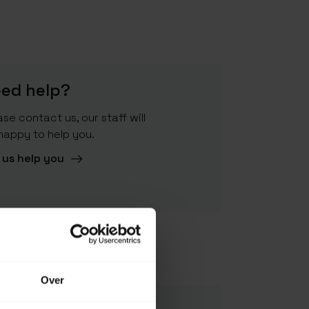
ed help?
ase contact us, our staff will
happy to help you.
 us help you
GWP134
Over
GWP134