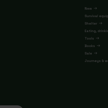
New
Survival equ
Shelter
Eating, drink
Tools
Books
Sale
Journeys & w