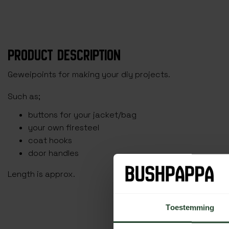
PRODUCT DESCRIPTION
Geweipoints for making your diy projects.
Such as;
buttons for your jacket/bag
your own firesteel
coat hooks
door handles
Length is approx.
Toestemming