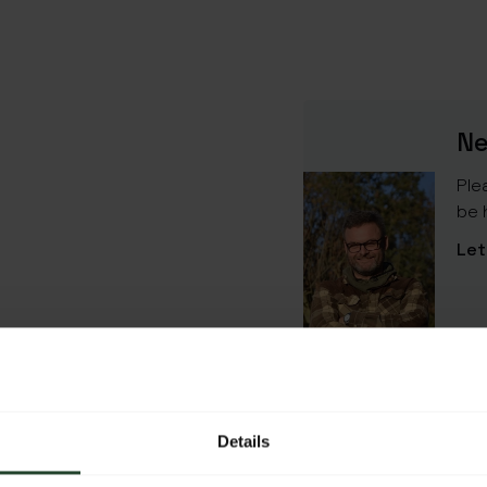
Ne
Ple
be 
Let
SPECIFICATIONS
Article number
Details
SKU