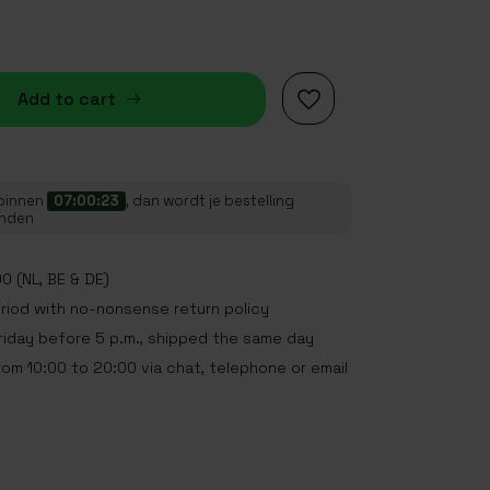
Add to cart
 binnen
07:00:23
, dan wordt je bestelling
onden
0 (NL, BE & DE)
eriod with no-nonsense return policy
iday before 5 p.m., shipped the same day
rom 10:00 to 20:00 via chat, telephone or email