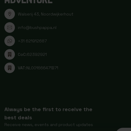
Walserij 43, Noordwijkerhout
info@bushpappa.nl
+31 621912687
CoC:
62392921
VAT:
NL001666471B71
Always be the first to receive the
best deals
Receive news, events and product updates