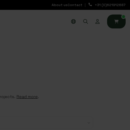
About us
Contact
+31 (0)621912687
0
projects.
Read more
.