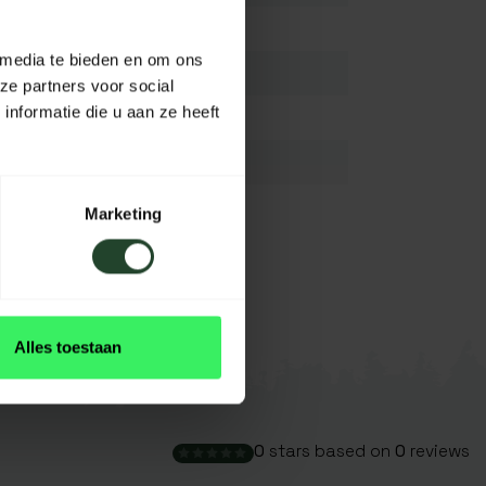
Antlers
 media te bieden en om ons
N.A/
ze partners voor social
nformatie die u aan ze heeft
N.A/
N.A/
N.A/
Marketing
N.A/
View all
Alles toestaan
0
stars based on
0
reviews