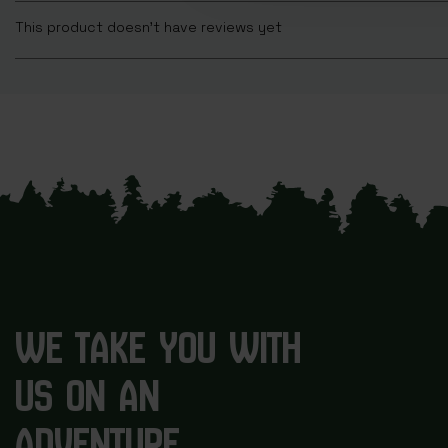
This product doesn't have reviews yet
WE TAKE YOU WITH
US ON AN
ADVENTURE