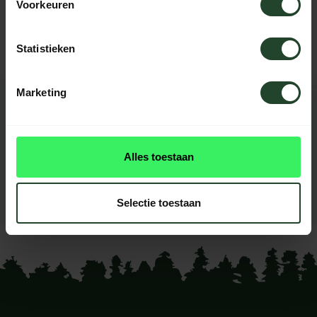
Voorkeuren
Please contact us, our staff will be
happy to help you.
Statistieken
Marketing
REVIEWS
0
reviews
Alles toestaan
This product doesn't have
reviews yet
Selectie toestaan
Add your review