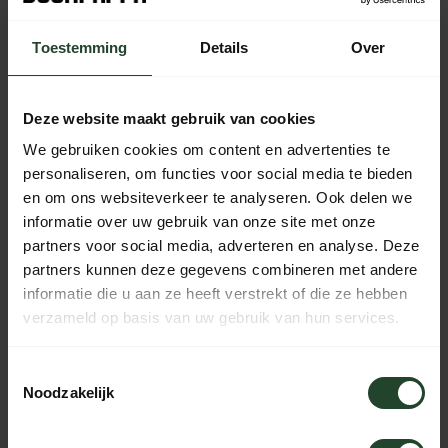
Toestemming
Details
Over
Free shipping from €90 (NL, BE & DE)
14-day cooling-off period with no-nonsense return policy
Ordered Monday to Friday before 5 p.m., shipped the
Deze website maakt gebruik van cookies
same day
We gebruiken cookies om content en advertenties te
Available every day from 10:00 to 20:00 via chat,
personaliseren, om functies voor social media te bieden
telephone or email
en om ons websiteverkeer te analyseren. Ook delen we
informatie over uw gebruik van onze site met onze
partners voor social media, adverteren en analyse. Deze
partners kunnen deze gegevens combineren met andere
PRODUCT DESCRIPTION
informatie die u aan ze heeft verstrekt of die ze hebben
verzameld op basis van uw gebruik van hun services.
SPECIFICATIONS
Toestemmingsselectie
Noodzakelijk
Need help?