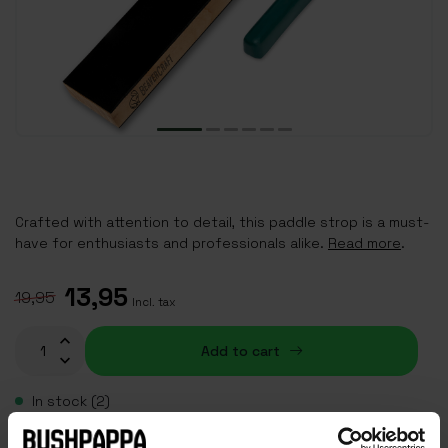
Crafted with attention to detail, this paddle strop is a must-
have for enthusiasts and professionals alike.
Read more
.
13,95
19,95
Incl. tax
Add to cart
In stock (2)