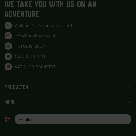
WE TAKE YOU WITH US ON AN
ADVENTURE
Walserij 43, Noordwijkerhout
info@bushpappa.nl
+31 621912687
CoC:
62392921
VAT:
NL001666471B71
PRODUCTEN
MENU