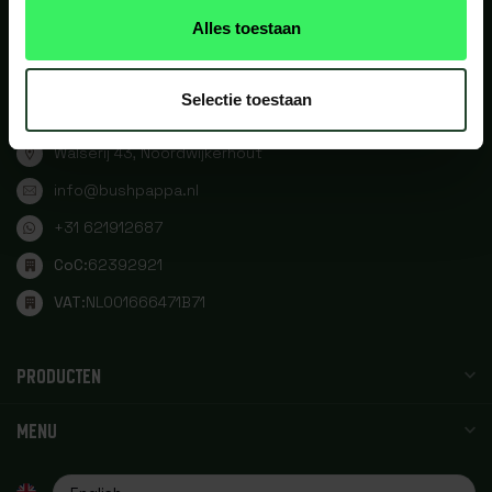
Alles toestaan
WE TAKE YOU WITH US ON AN
ADVENTURE
Selectie toestaan
Walserij 43, Noordwijkerhout
info@bushpappa.nl
+31 621912687
CoC:
62392921
VAT:
NL001666471B71
PRODUCTEN
MENU