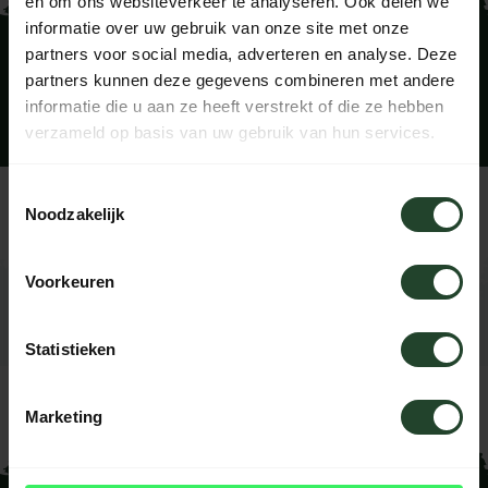
en om ons websiteverkeer te analyseren. Ook delen we
informatie over uw gebruik van onze site met onze
partners voor social media, adverteren en analyse. Deze
partners kunnen deze gegevens combineren met andere
informatie die u aan ze heeft verstrekt of die ze hebben
Dutch spoken course
verzameld op basis van uw gebruik van hun services.
Toestemmingsselectie
Dutch spoken course
Noodzakelijk
Voorkeuren
BEKIJK ONZE REVIEWS
Statistieken
Dutch spoken course
Marketing