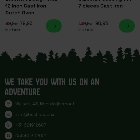
12 Inch Cast Iron
7 pieces Cast iron
Dutch Oven
79,95
98,95
99,95
139,95
In stock
In stock
WE TAKE YOU WITH US ON AN
ADVENTURE
Walserij 43, Noordwijkerhout
info@bushpappa.nl
+31 621912687
CoC:
62392921