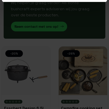
Wij helpen je graag verder! Als echte
bushcraft experts adviseren wij jou graag
over de beste producten.
Neem contact met ons op!
-20%
-29%
Esschert Design 6.5L
Campfire cooking set