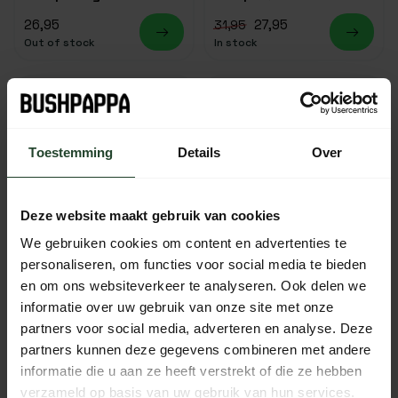
26,95
27,95
31,95
Out of stock
In stock
-10%
Toestemming
Details
Over
Deze website maakt gebruik van cookies
We gebruiken cookies om content en advertenties te
personaliseren, om functies voor social media te bieden
en om ons websiteverkeer te analyseren. Ook delen we
Waffle iron
Cast-iron baking tray
informatie over uw gebruik van onze site met onze
on three legs
partners voor social media, adverteren en analyse. Deze
partners kunnen deze gegevens combineren met andere
29,95
39,95
44,49
In stock
In stock
informatie die u aan ze heeft verstrekt of die ze hebben
verzameld op basis van uw gebruik van hun services.