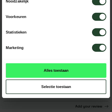
happy to help you.
Noodzakelijk
Voorkeuren
Statistieken
REVIEWS
1 review
Marketing
Alles gegaan zoals het hoort. Hangmat was ik al
Alles toestaan
bekent mee nu andere kleur. Alles netjes en snel
binnen gekregen. Top
Patrick
Selectie toestaan
Add your review