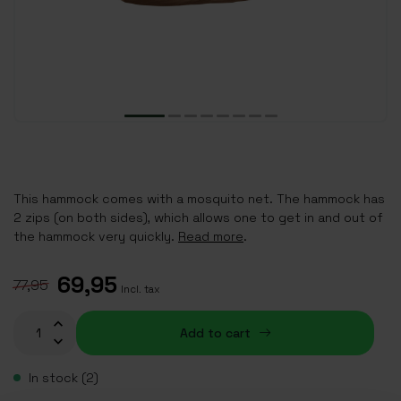
This hammock comes with a mosquito net. The hammock has
2 zips (on both sides), which allows one to get in and out of
the hammock very quickly.
Read more
.
69,95
77,95
Incl. tax
Add to cart
In stock (2)