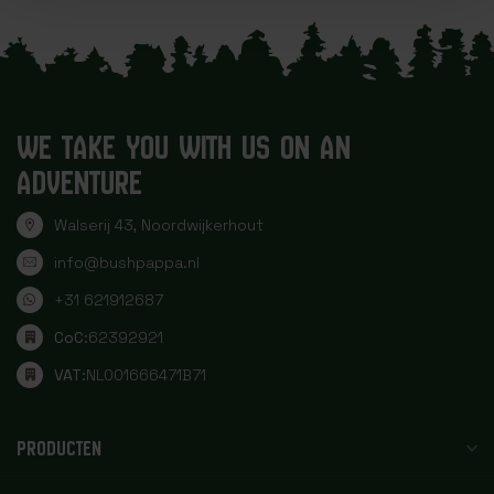
WE TAKE YOU WITH US ON AN
ADVENTURE
Walserij 43, Noordwijkerhout
info@bushpappa.nl
+31 621912687
CoC:
62392921
VAT:
NL001666471B71
PRODUCTEN