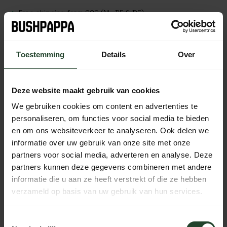
Free shipping from €90 (NL, BE & DE)
14-day cooling-off period with no-nonsense return policy
Ordered Monday to Friday before 5 p.m., shipped the
same day
Toestemming
Details
Over
Available every day from 10:00 to 20:00 via chat,
telephone or email
Deze website maakt gebruik van cookies
We gebruiken cookies om content en advertenties te
personaliseren, om functies voor social media te bieden
PRODUCT DESCRIPTION
en om ons websiteverkeer te analyseren. Ook delen we
informatie over uw gebruik van onze site met onze
SPECIFICATIONS
partners voor social media, adverteren en analyse. Deze
partners kunnen deze gegevens combineren met andere
informatie die u aan ze heeft verstrekt of die ze hebben
verzameld op basis van uw gebruik van hun services.
Need help?
Please contact us, our staff will be
Toestemmingsselectie