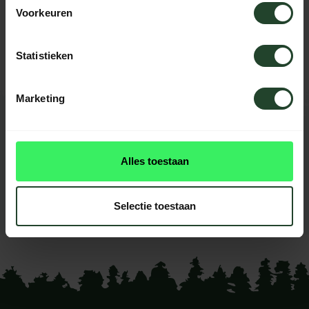
Need help?
Voorkeuren
Please contact us, our staff will be
happy to help you.
Statistieken
Marketing
REVIEWS
0
reviews
Alles toestaan
This product doesn't have
reviews yet
Selectie toestaan
Add your review