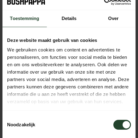
Out of stock
Toestemming
Details
Over
Free shipping from €90 (NL, BE & DE)
14-day cooling-off period with no-nonsense return policy
Deze website maakt gebruik van cookies
Ordered Monday to Friday before 5 p.m., shipped the
same day
We gebruiken cookies om content en advertenties te
Available every day from 10:00 to 20:00 via chat,
personaliseren, om functies voor social media te bieden
telephone or email
en om ons websiteverkeer te analyseren. Ook delen we
informatie over uw gebruik van onze site met onze
partners voor social media, adverteren en analyse. Deze
partners kunnen deze gegevens combineren met andere
PRODUCT DESCRIPTION
informatie die u aan ze heeft verstrekt of die ze hebben
verzameld op basis van uw gebruik van hun services.
SPECIFICATIONS
Toestemmingsselectie
Noodzakelijk