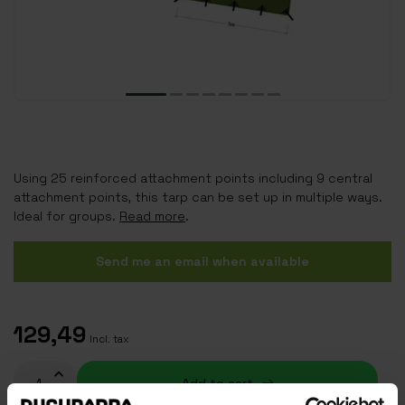
Using 25 reinforced attachment points including 9 central
attachment points, this tarp can be set up in multiple ways.
Ideal for groups.
Read more
.
Send me an email when available
129,49
Incl. tax
Add to cart