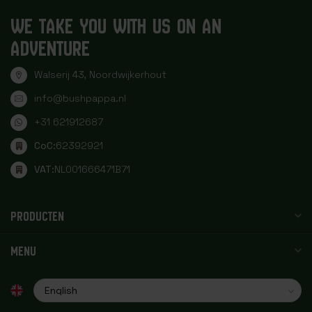
WE TAKE YOU WITH US ON AN
ADVENTURE
Walserij 43, Noordwijkerhout
info@bushpappa.nl
+31 621912687
CoC:
62392921
VAT:
NL001666471B71
PRODUCTEN
MENU