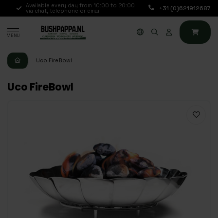
.,
Available every day from 10:00 to 20:00
+31 (0)621912687
via chat, telephone or email
MENU
Uco FireBowl
Uco FireBowl