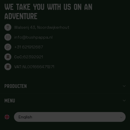
WE TAKE YOU WITH US ON AN
ADVENTURE
Walserij 43, Noordwijkerhout
info@bushpappa.nl
+31 621912687
CoC:
62392921
VAT:
NL001666471B71
PRODUCTEN
MENU