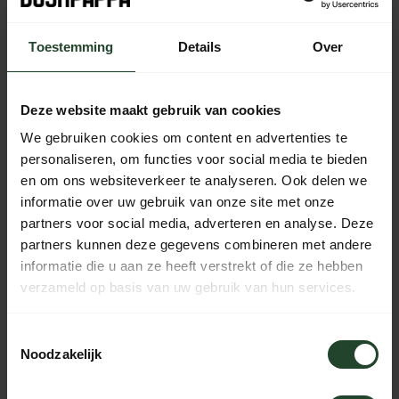
bestelling vandaag nog verzonden
Toestemming
Details
Over
Free shipping from €90 (NL, BE & DE)
14-day cooling-off period with no-nonsense return policy
Ordered Monday to Friday before 5 p.m., shipped the
Deze website maakt gebruik van cookies
same day
We gebruiken cookies om content en advertenties te
Available every day from 10:00 to 20:00 via chat,
personaliseren, om functies voor social media te bieden
telephone or email
en om ons websiteverkeer te analyseren. Ook delen we
informatie over uw gebruik van onze site met onze
partners voor social media, adverteren en analyse. Deze
partners kunnen deze gegevens combineren met andere
PRODUCT DESCRIPTION
informatie die u aan ze heeft verstrekt of die ze hebben
verzameld op basis van uw gebruik van hun services.
SPECIFICATIONS
Toestemmingsselectie
Noodzakelijk
Need help?