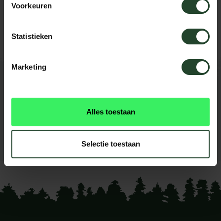
Voorkeuren
Please contact us, our staff will be
happy to help you.
Statistieken
Marketing
REVIEWS
0
reviews
Alles toestaan
This product doesn't have
reviews yet
Selectie toestaan
Add your review