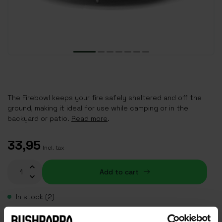
The Firebowl keeps your fire safely sheltered and off the
ground, making it ideal for use while camping or in the
backyard or patio.
Read more
.
33,95
Incl. tax
Add to cart
In stock (2)
Plaats je bestelling binnen
12:34:34
, dan wordt je