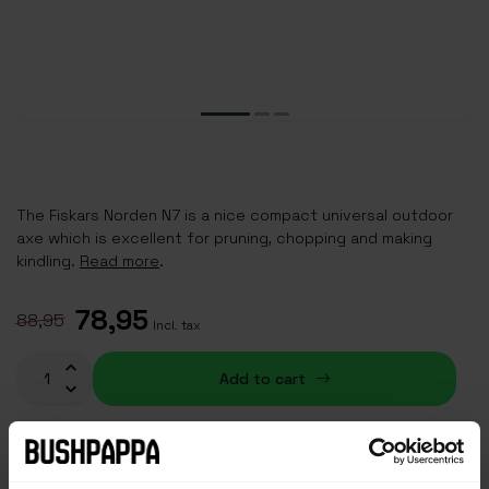
The Fiskars Norden N7 is a nice compact universal outdoor
axe which is excellent for pruning, chopping and making
kindling.
Read more
.
78,95
88,95
Incl. tax
Add to cart
In stock (1)