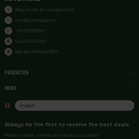
Walserij 43, Noordwijkerhout
info@bushpappa.nl
+31 621912687
CoC:
62392921
VAT:
NL001666471B71
PRODUCTEN
MENU
Always be the first to receive the best deals
Receive news, events and product updates