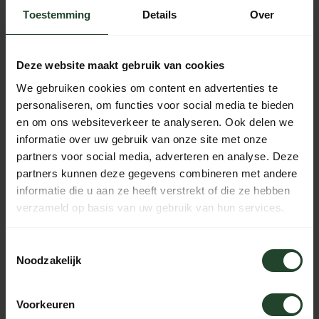
Free shipping from €90 (NL, BE & DE)
Toestemming
Details
Over
14-day cooling-off period with no-nonsense return policy
Ordered Monday to Friday before 5 p.m., shipped the
same day
Deze website maakt gebruik van cookies
Available every day from 10:00 to 20:00 via chat,
telephone or email
We gebruiken cookies om content en advertenties te
personaliseren, om functies voor social media te bieden
en om ons websiteverkeer te analyseren. Ook delen we
informatie over uw gebruik van onze site met onze
partners voor social media, adverteren en analyse. Deze
PRODUCT DESCRIPTION
partners kunnen deze gegevens combineren met andere
informatie die u aan ze heeft verstrekt of die ze hebben
SPECIFICATIONS
verzameld op basis van uw gebruik van hun services.
Toestemmingsselectie
Noodzakelijk
Need help?
Please contact us, our staff will be
happy to help you.
Voorkeuren