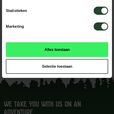
Statistieken
Marketing
REVIEWS
0
reviews
This product doesn't have
Alles toestaan
reviews yet
Add your review
Selectie toestaan
WE TAKE YOU WITH US ON AN
ADVENTURE