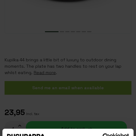
Kupilka 44 brings a little bit of luxury to outdoor dining
moments. The plate has two handles to rest on your lap
whilst eating.
Read more
.
Send me an email when available
23,95
Incl. tax
Add to cart