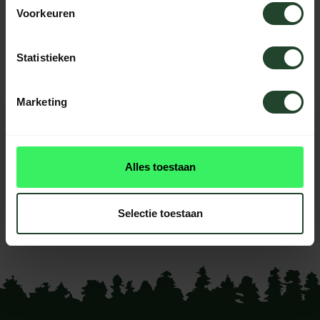
Need help?
Voorkeuren
Please contact us, our staff will be
happy to help you.
Statistieken
Marketing
REVIEWS
0
reviews
Alles toestaan
This product doesn't have
reviews yet
Selectie toestaan
Add your review