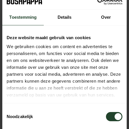
Out of stock
Toestemming
Details
Over
Free shipping from €90 (NL, BE & DE)
14-day cooling-off period with no-nonsense return policy
Deze website maakt gebruik van cookies
Ordered Monday to Friday before 5 p.m., shipped the
same day
We gebruiken cookies om content en advertenties te
Available every day from 10:00 to 20:00 via chat,
personaliseren, om functies voor social media te bieden
telephone or email
en om ons websiteverkeer te analyseren. Ook delen we
informatie over uw gebruik van onze site met onze
partners voor social media, adverteren en analyse. Deze
partners kunnen deze gegevens combineren met andere
PRODUCT DESCRIPTION
informatie die u aan ze heeft verstrekt of die ze hebben
verzameld op basis van uw gebruik van hun services.
SPECIFICATIONS
Toestemmingsselectie
Noodzakelijk