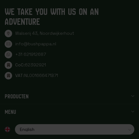
WE TAKE YOU WITH US ON AN
ADVENTURE
Walserij 43, Noordwijkerhout
info@bushpappa.nl
+31 621912687
CoC:
62392921
VAT:
NL001666471B71
PRODUCTEN
MENU