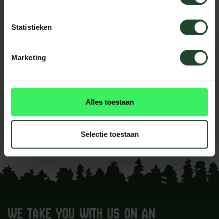
happy to help you.
Statistieken
Marketing
REVIEWS
0
reviews
This product doesn't have
Alles toestaan
reviews yet
Selectie toestaan
Add your review
WE TAKE YOU WITH US ON AN