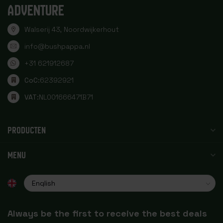
ADVENTURE
Walserij 43, Noordwijkerhout
info@bushpappa.nl
+31 621912687
CoC:
62392921
VAT:
NL001666471B71
PRODUCTEN
MENU
Always be the first to receive the best deals