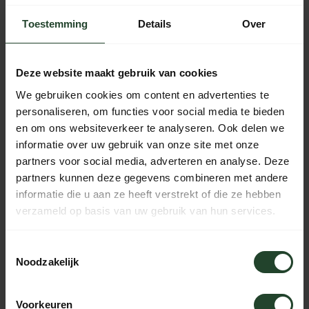
Free shipping from €90 (NL, BE & DE)
Toestemming
Details
Over
14-day cooling-off period with no-nonsense return policy
Ordered Monday to Friday before 5 p.m., shipped the
same day
Deze website maakt gebruik van cookies
Available every day from 10:00 to 20:00 via chat,
We gebruiken cookies om content en advertenties te
telephone or email
personaliseren, om functies voor social media te bieden
en om ons websiteverkeer te analyseren. Ook delen we
informatie over uw gebruik van onze site met onze
partners voor social media, adverteren en analyse. Deze
PRODUCT DESCRIPTION
partners kunnen deze gegevens combineren met andere
informatie die u aan ze heeft verstrekt of die ze hebben
verzameld op basis van uw gebruik van hun services.
SPECIFICATIONS
Toestemmingsselectie
Noodzakelijk
Need help?
Please contact us, our staff will be
Voorkeuren