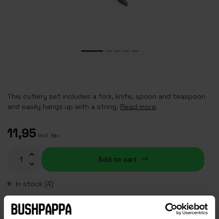
This cutlery set includes a fork, knife, spoon and teaspoon
and easily hangs up with a string.
Read more
.
11,95
Incl. tax
Add to cart
In stock (4)