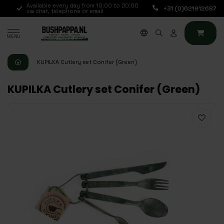
.,
Available every day from 10:00 to 20:00
+31 (0)621912687
via chat, telephone or email
MENU
KUPILKA Cutlery set Conifer (Green)
KUPILKA Cutlery set Conifer (Green)