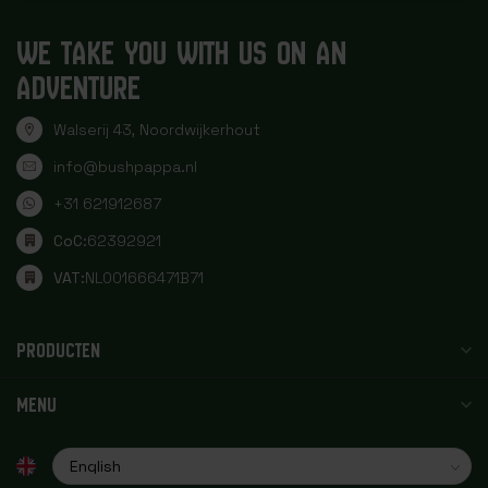
WE TAKE YOU WITH US ON AN
ADVENTURE
Walserij 43, Noordwijkerhout
info@bushpappa.nl
+31 621912687
CoC:
62392921
VAT:
NL001666471B71
PRODUCTEN
MENU