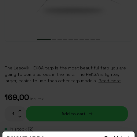
The Lesovik HEKSA tarp is the most beautiful tarp you are
going to come across in the field. The HEKSA is lighter,
larger, easier to use than other tarp models.
Read more
.
169,00
Incl. tax
Add to cart
In stock (2)