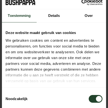
Plaats je bestelling binnen
10:30:14
, dan wordt je
bestelling vandaag nog verzonden
Toestemming
Details
Over
Free shipping from €90 (NL, BE & DE)
14-day cooling-off period with no-nonsense return policy
Deze website maakt gebruik van cookies
Ordered Monday to Friday before 5 p.m., shipped the
same day
We gebruiken cookies om content en advertenties te
Available every day from 10:00 to 20:00 via chat,
personaliseren, om functies voor social media te bieden
telephone or email
en om ons websiteverkeer te analyseren. Ook delen we
informatie over uw gebruik van onze site met onze
partners voor social media, adverteren en analyse. Deze
partners kunnen deze gegevens combineren met andere
PRODUCT DESCRIPTION
informatie die u aan ze heeft verstrekt of die ze hebben
verzameld op basis van uw gebruik van hun services.
SPECIFICATIONS
Toestemmingsselectie
Noodzakelijk