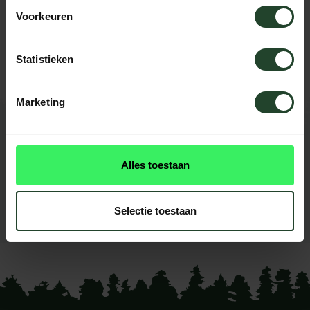
Need help?
Voorkeuren
Please contact us, our staff will be
happy to help you.
Statistieken
Marketing
REVIEWS
0
reviews
Alles toestaan
This product doesn't have
reviews yet
Selectie toestaan
Add your review