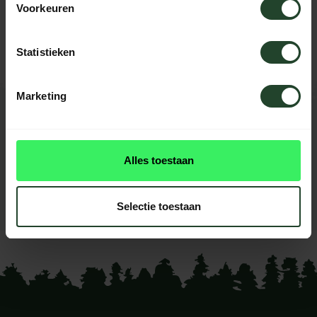
Voorkeuren
Please contact us, our staff will be
happy to help you.
Statistieken
Marketing
REVIEWS
0
reviews
Alles toestaan
This product doesn't have
reviews yet
Selectie toestaan
Add your review