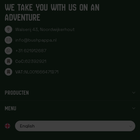
WE TAKE YOU WITH US ON AN
ADVENTURE
Walserij 43, Noordwijkerhout
info@bushpappa.nl
+31 621912687
CoC:
62392921
VAT:
NL001666471B71
PRODUCTEN
MENU