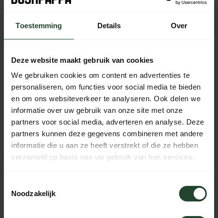
bestelling vandaag nog verzonden
Toestemming
Details
Over
Free shipping from €90 (NL, BE & DE)
14-day cooling-off period with no-nonsense return policy
Ordered Monday to Friday before 5 p.m., shipped the
Deze website maakt gebruik van cookies
same day
We gebruiken cookies om content en advertenties te
Available every day from 10:00 to 20:00 via chat,
personaliseren, om functies voor social media te bieden
telephone or email
en om ons websiteverkeer te analyseren. Ook delen we
informatie over uw gebruik van onze site met onze
partners voor social media, adverteren en analyse. Deze
partners kunnen deze gegevens combineren met andere
PRODUCT DESCRIPTION
informatie die u aan ze heeft verstrekt of die ze hebben
verzameld op basis van uw gebruik van hun services.
SPECIFICATIONS
Toestemmingsselectie
Noodzakelijk
Need help?