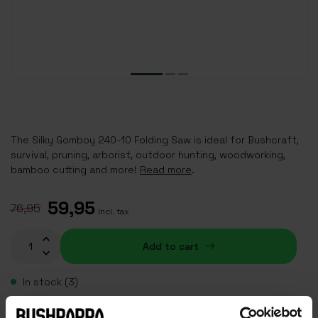
The Silky Gomboy 240-10 Folding Saw is ideal for Bushcraft,
survival, pruning, arborist, outdoor hunting, woodworking,
bamboo cutting and more!
Read more
.
59,95
76,95
Incl. tax
Add to cart
In stock (3)
Plaats je bestelling binnen
06:53:44
, dan wordt je