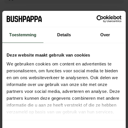
Free shipping from €90 (NL, BE & DE)
14-day cooling-off period with no-nonsense return policy
Ordered Monday to Friday before 5 p.m., shipped the
Toestemming
Details
Over
same day
Available every day from 10:00 to 20:00 via chat,
telephone or email
Deze website maakt gebruik van cookies
We gebruiken cookies om content en advertenties te
personaliseren, om functies voor social media te bieden
en om ons websiteverkeer te analyseren. Ook delen we
PRODUCT DESCRIPTION
informatie over uw gebruik van onze site met onze
partners voor social media, adverteren en analyse. Deze
SPECIFICATIONS
partners kunnen deze gegevens combineren met andere
informatie die u aan ze heeft verstrekt of die ze hebben
verzameld op basis van uw gebruik van hun services.
Need help?
Toestemmingsselectie