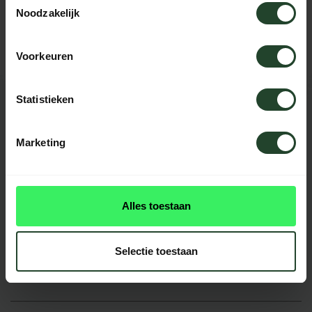
Please contact us, our staff will be
Noodzakelijk
happy to help you.
Voorkeuren
Statistieken
REVIEWS
7
reviews
Marketing
Alles toestaan
Geen
P. Joosen
Selectie toestaan