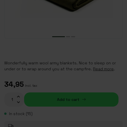
Wonderfully warm wool army blankets. Nice to sleep on or
under or to wrap around you at the campfire.
Read more
.
34,95
Incl. tax
Add to cart
In stock (15)