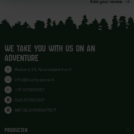
Add your review
WE TAKE YOU WITH US ON AN
ADVENTURE
Walserij 43, Noordwijkerhout
info@bushpappa.nl
+31 621912687
CoC:
62392921
VAT:
NL001666471B71
PRODUCTEN