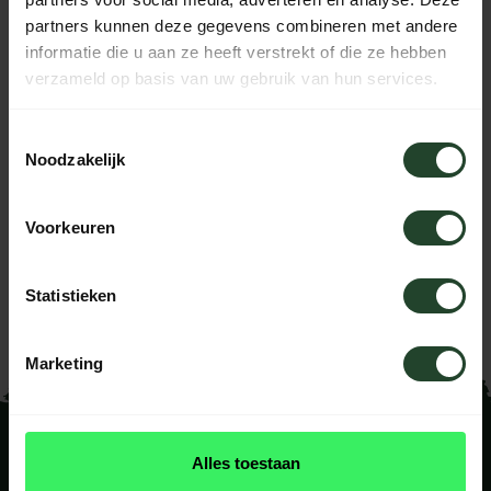
partners kunnen deze gegevens combineren met andere
informatie die u aan ze heeft verstrekt of die ze hebben
verzameld op basis van uw gebruik van hun services.
Toestemmingsselectie
Noodzakelijk
Chimpanzee Energy
Chimpanzee Energy
Bar Crunchy Peanut –
Bar Apricot Vegan
Vegan Energiereep 55
Energiereep 55 g
Voorkeuren
g
2,20
2,20
Statistieken
Op voorraad
Op voorraad
Marketing
Alles toestaan