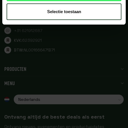
WIJ NEMEN JOU MEE OP AVONTUUR
Walserij 43, Noordwijkerhout
Selectie toestaan
info@bushpappa.nl
+31 621912687
KVK:
62392921
BTW:
NL001666471B71
PRODUCTEN
MENU
Ontvang altijd de beste deals als eerst
Ontvang nieuws, evenementen en productupdates