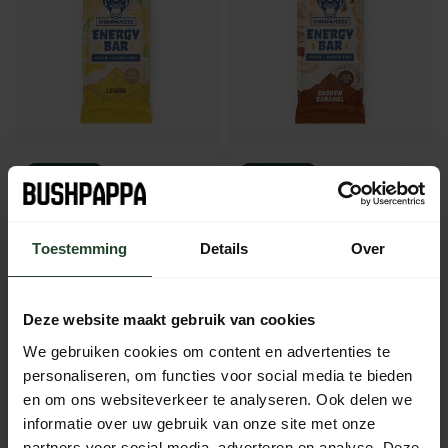
Chimpanzee Energy
Chimpanzee Energy
Bar Lemon – Vegan
Bar Cashew Caramel –
Energiereep met
Vegan Energiereep 55
Toestemming
Details
Over
Citroen 55 g
g
2,20
2,20
Op voorraad
Op voorraad
Deze website maakt gebruik van cookies
We gebruiken cookies om content en advertenties te
personaliseren, om functies voor social media te bieden
en om ons websiteverkeer te analyseren. Ook delen we
informatie over uw gebruik van onze site met onze
partners voor social media, adverteren en analyse. Deze