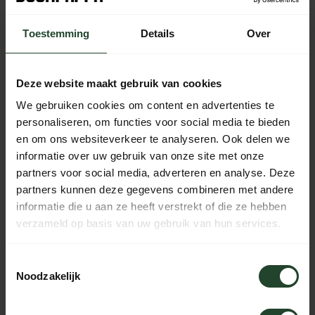
Toestemming
Details
Over
Gratis verzending vanaf € 90,- (NL, BE & DE)
14 dagen bedenktijd met no-nonsens retourbeleid
Deze website maakt gebruik van cookies
Ma t/m Vr voor 17:00 besteld, dezelfde dag verzonden
We gebruiken cookies om content en advertenties te
Iedere dag bereikbaar van 10:00 tot 20:00 via de chat,
telefoon of email
personaliseren, om functies voor social media te bieden
en om ons websiteverkeer te analyseren. Ook delen we
informatie over uw gebruik van onze site met onze
partners voor social media, adverteren en analyse. Deze
PRODUCTOMSCHRIJVING
partners kunnen deze gegevens combineren met andere
informatie die u aan ze heeft verstrekt of die ze hebben
verzameld op basis van uw gebruik van hun services.
SPECIFICATIES
Toestemmingsselectie
Noodzakelijk
Hulp nodig?