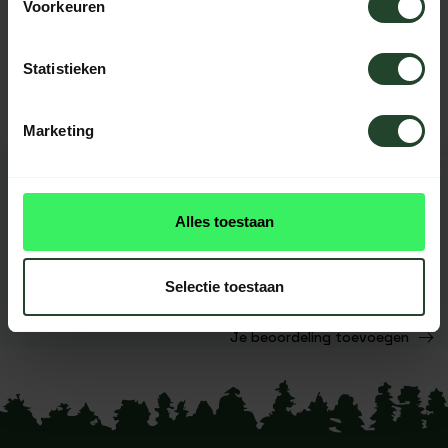
Voorkeuren
Neem contact op, onze medewerkers
helpen je graag
Statistieken
Berkenhout
Marketing
REVIEWS
0
beoordelingen
Alles toestaan
Dit product heeft nog geen
reviews
Selectie toestaan
Je beoordeling toevoegen