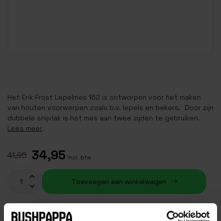
Het Erik Frost Lepelmes 162 is ontworpen voor het maken
van houten voorwerpen zoals b.v. lepels en bekers. Door zijn
dubbele snijvlak is het mes aan twee zijden te gebruiken.
Lees meer
.
34,95
41,95
Incl. btw
Toevoegen aan winkelwagen
Op voorraad (4)