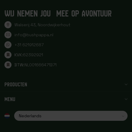
WIJ NEMEN JOU MEE OP AVONTUUR
Walserij 43, Noordwijkerhout
info@bushpappa.nl
+31 621912687
KVK:
62392921
BTW:
NL001666471B71
PRODUCTEN
MENU