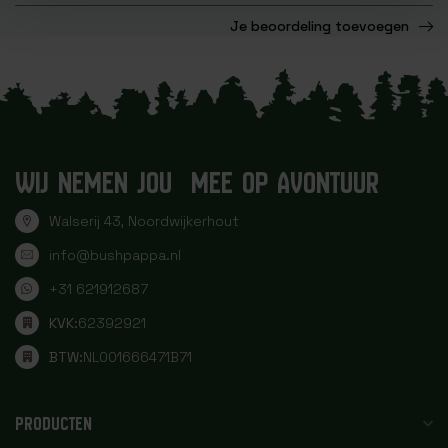
Je beoordeling toevoegen
WIJ NEMEN JOU MEE OP AVONTUUR
Walserij 43, Noordwijkerhout
info@bushpappa.nl
+31 621912687
KVK:
62392921
BTW:
NL001666471B71
PRODUCTEN