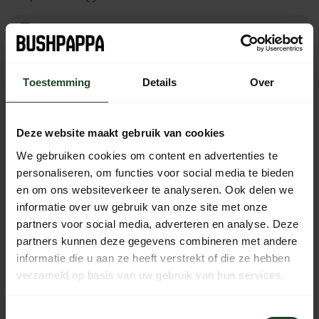
Gratis verzending vanaf € 90,- (NL, BE & DE)
Toestemming
Details
Over
14 dagen bedenktijd met no-nonsens retourbeleid
Ma t/m Vr voor 17:00 besteld, dezelfde dag verzonden
Iedere dag bereikbaar van 10:00 tot 20:00 via de chat,
Deze website maakt gebruik van cookies
telefoon of email
We gebruiken cookies om content en advertenties te
personaliseren, om functies voor social media te bieden
en om ons websiteverkeer te analyseren. Ook delen we
informatie over uw gebruik van onze site met onze
PRODUCTOMSCHRIJVING
partners voor social media, adverteren en analyse. Deze
partners kunnen deze gegevens combineren met andere
SPECIFICATIES
informatie die u aan ze heeft verstrekt of die ze hebben
verzameld op basis van uw gebruik van hun services.
Toestemmingsselectie