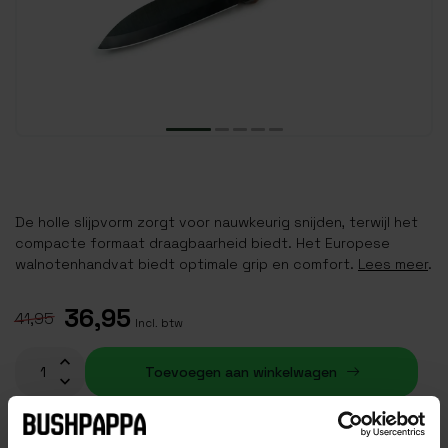
De holle slijpvorm zorgt voor nauwkeurig snijden, terwijl het
compacte formaat draagbaarheid biedt. Het Europese
walnotenhandvat biedt optimale grip en comfort.
Lees meer
.
36,95
41,95
Incl. btw
Toevoegen aan winkelwagen
Op voorraad (5)