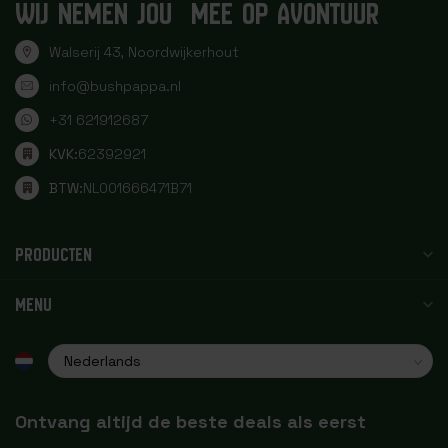
WIJ NEMEN JOU MEE OP AVONTUUR
Walserij 43, Noordwijkerhout
info@bushpappa.nl
+31 621912687
KVK:
62392921
BTW:
NL001666471B71
PRODUCTEN
MENU
Ontvang altijd de beste deals als eerst