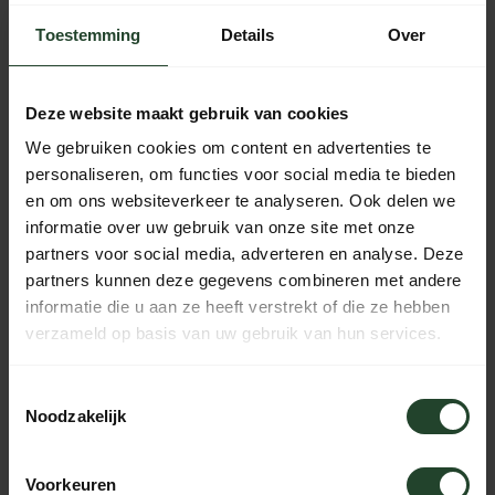
Toestemming
Details
Over
Gratis verzending vanaf € 90,- (NL, BE & DE)
14 dagen bedenktijd met no-nonsens retourbeleid
Deze website maakt gebruik van cookies
Ma t/m Vr voor 17:00 besteld, dezelfde dag verzonden
We gebruiken cookies om content en advertenties te
Iedere dag bereikbaar van 10:00 tot 20:00 via de chat,
personaliseren, om functies voor social media te bieden
telefoon of email
en om ons websiteverkeer te analyseren. Ook delen we
informatie over uw gebruik van onze site met onze
partners voor social media, adverteren en analyse. Deze
partners kunnen deze gegevens combineren met andere
PRODUCTOMSCHRIJVING
informatie die u aan ze heeft verstrekt of die ze hebben
verzameld op basis van uw gebruik van hun services.
SPECIFICATIES
Toestemmingsselectie
Noodzakelijk
Hulp nodig?
Voorkeuren