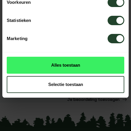
Voorkeuren
Hulp nodig?
Neem contact op, onze medewerkers
helpen je graag
Statistieken
Marketing
REVIEWS
0
beoordelingen
Alles toestaan
Dit product heeft nog geen
reviews
Selectie toestaan
Je beoordeling toevoegen