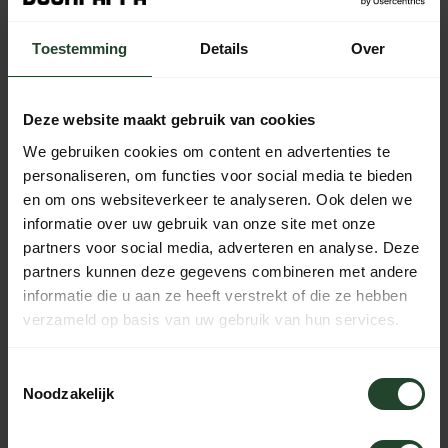
Plaats je bestelling binnen
01:52:37
, dan wordt je
Toestemming
Details
Over
bestelling vandaag nog verzonden
Gratis verzending vanaf € 90,- (NL, BE & DE)
Deze website maakt gebruik van cookies
14 dagen bedenktijd met no-nonsens retourbeleid
We gebruiken cookies om content en advertenties te
Ma t/m Vr voor 17:00 besteld, dezelfde dag verzonden
personaliseren, om functies voor social media te bieden
Iedere dag bereikbaar van 10:00 tot 20:00 via de chat,
en om ons websiteverkeer te analyseren. Ook delen we
telefoon of email
informatie over uw gebruik van onze site met onze
partners voor social media, adverteren en analyse. Deze
partners kunnen deze gegevens combineren met andere
informatie die u aan ze heeft verstrekt of die ze hebben
PRODUCTOMSCHRIJVING
verzameld op basis van uw gebruik van hun services.
SPECIFICATIES
Toestemmingsselectie
Noodzakelijk