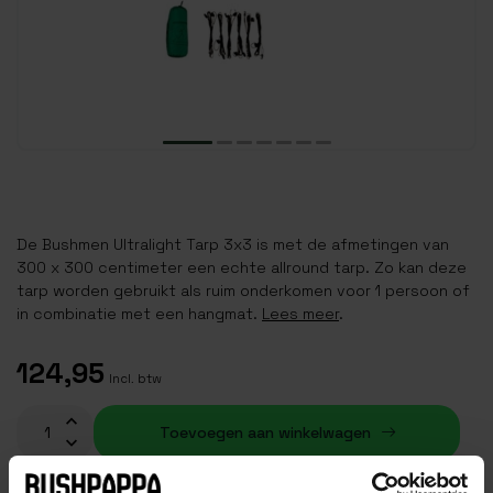
De Bushmen Ultralight Tarp 3x3 is met de afmetingen van
300 x 300 centimeter een echte allround tarp. Zo kan deze
tarp worden gebruikt als ruim onderkomen voor 1 persoon of
in combinatie met een hangmat.
Lees meer
.
124,95
Incl. btw
Toevoegen aan winkelwagen
Op voorraad (3)