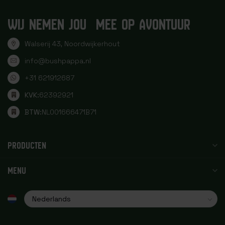
WIJ NEMEN JOU MEE OP AVONTUUR
Walserij 43, Noordwijkerhout
info@bushpappa.nl
+31 621912687
KVK:
62392921
BTW:
NL001666471B71
PRODUCTEN
MENU