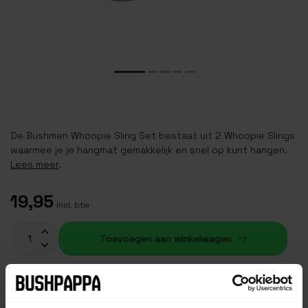
De Bushmen Whoopie Sling Set bestaat uit 2 Whoopie Slings
waarmee je je hangmat gemakkelijk en snel op kunt hangen.
Lees meer
.
19,95
Incl. btw
Toevoegen aan winkelwagen
Op voorraad (7)