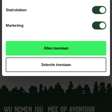
helpen je graag
Statistieken
Marketing
REVIEWS
0
beoordelingen
Alles toestaan
Dit product heeft nog geen
reviews
Selectie toestaan
Je beoordeling toevoegen
WIJ NEMEN JOU MEE OP AVONTUUR