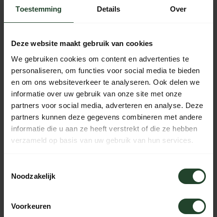
Toestemming
Details
Over
Gratis verzending vanaf € 90,- (NL, BE & DE)
14 dagen bedenktijd met no-nonsens retourbeleid
Deze website maakt gebruik van cookies
Ma t/m Vr voor 17:00 besteld, dezelfde dag verzonden
We gebruiken cookies om content en advertenties te
Iedere dag bereikbaar van 10:00 tot 20:00 via de chat,
personaliseren, om functies voor social media te bieden
telefoon of email
en om ons websiteverkeer te analyseren. Ook delen we
informatie over uw gebruik van onze site met onze
partners voor social media, adverteren en analyse. Deze
partners kunnen deze gegevens combineren met andere
PRODUCTOMSCHRIJVING
informatie die u aan ze heeft verstrekt of die ze hebben
verzameld op basis van uw gebruik van hun services.
SPECIFICATIES
Toestemmingsselectie
Noodzakelijk
Hulp nodig?
Voorkeuren
Neem contact op, onze medewerkers