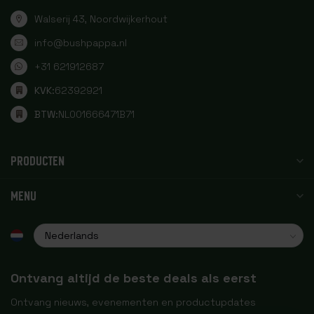
Walserij 43, Noordwijkerhout
info@bushpappa.nl
+31 621912687
KVK:
62392921
BTW:
NL001666471B71
PRODUCTEN
MENU
Ontvang altijd de beste deals als eerst
Ontvang nieuws, evenementen en productupdates