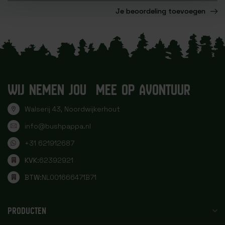
Je beoordeling toevoegen
WIJ NEMEN JOU MEE OP AVONTUUR
Walserij 43, Noordwijkerhout
info@bushpappa.nl
+31 621912687
KVK:
62392921
BTW:
NL001666471B71
PRODUCTEN