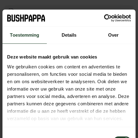
Gratis verzending vanaf € 90,- (NL, BE & DE)
Toestemming
Details
Over
14 dagen bedenktijd met no-nonsens retourbeleid
Ma t/m Vr voor 17:00 besteld, dezelfde dag verzonden
Iedere dag bereikbaar van 10:00 tot 20:00 via de chat,
Deze website maakt gebruik van cookies
telefoon of email
We gebruiken cookies om content en advertenties te
personaliseren, om functies voor social media te bieden
en om ons websiteverkeer te analyseren. Ook delen we
informatie over uw gebruik van onze site met onze
PRODUCTOMSCHRIJVING
partners voor social media, adverteren en analyse. Deze
partners kunnen deze gegevens combineren met andere
SPECIFICATIES
informatie die u aan ze heeft verstrekt of die ze hebben
verzameld op basis van uw gebruik van hun services.
Toestemmingsselectie