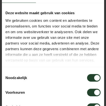
14 dagen bedenktijd met no-nonsens retourbeleid
Ma t/m Vr voor 17:00 besteld, dezelfde dag verzonden
Deze website maakt gebruik van cookies
Iedere dag bereikbaar van 10:00 tot 20:00 via de chat,
telefoon of email
We gebruiken cookies om content en advertenties te
personaliseren, om functies voor social media te bieden
en om ons websiteverkeer te analyseren. Ook delen we
informatie over uw gebruik van onze site met onze
PRODUCTOMSCHRIJVING
partners voor social media, adverteren en analyse. Deze
partners kunnen deze gegevens combineren met andere
informatie die u aan ze heeft verstrekt of die ze hebben
SPECIFICATIES
verzameld op basis van uw gebruik van hun services.
Toestemmingsselectie
Noodzakelijk
Hulp nodig?
Neem contact op, onze medewerkers
helpen je graag
Voorkeuren