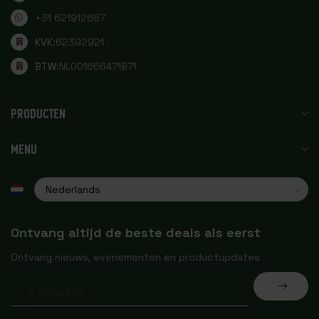
+31 621912687
KVK:
62392921
BTW:
NL001666471B71
PRODUCTEN
MENU
Ontvang altijd de beste deals als eerst
Ontvang nieuws, evenementen en productupdates