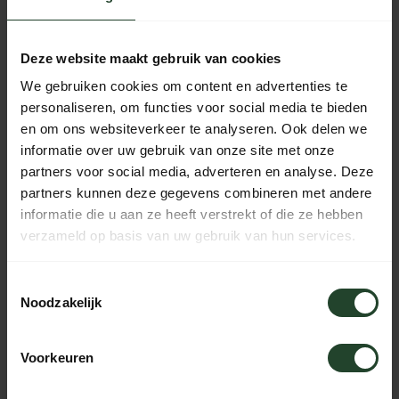
Gratis verzending vanaf € 90,- (NL, BE & DE)
14 dagen bedenktijd met no-nonsens retourbeleid
Ma t/m Vr voor 17:00 besteld, dezelfde dag verzonden
Deze website maakt gebruik van cookies
Iedere dag bereikbaar van 10:00 tot 20:00 via de chat,
We gebruiken cookies om content en advertenties te
telefoon of email
personaliseren, om functies voor social media te bieden
en om ons websiteverkeer te analyseren. Ook delen we
informatie over uw gebruik van onze site met onze
partners voor social media, adverteren en analyse. Deze
PRODUCTOMSCHRIJVING
partners kunnen deze gegevens combineren met andere
informatie die u aan ze heeft verstrekt of die ze hebben
SPECIFICATIES
verzameld op basis van uw gebruik van hun services.
Toestemmingsselectie
Noodzakelijk
Hulp nodig?
Neem contact op, onze medewerkers
Voorkeuren
helpen je graag