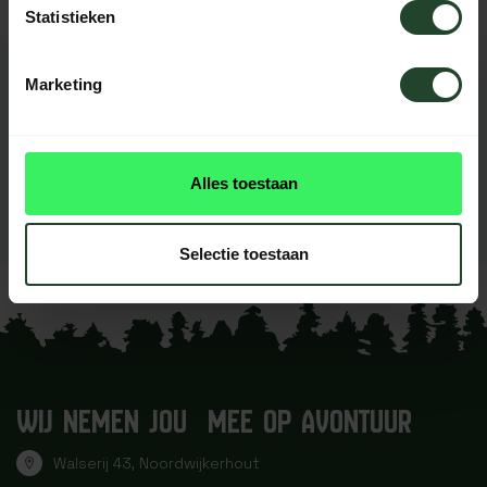
Statistieken
Marketing
REVIEWS
0
beoordelingen
Dit product heeft nog geen
Alles toestaan
reviews
Je beoordeling toevoegen
Selectie toestaan
WIJ NEMEN JOU MEE OP AVONTUUR
Walserij 43, Noordwijkerhout