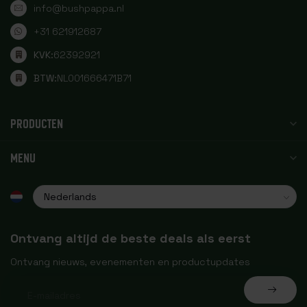
info@bushpappa.nl
+31 621912687
KVK:
62392921
BTW:
NL001666471B71
PRODUCTEN
MENU
Ontvang altijd de beste deals als eerst
Ontvang nieuws, evenementen en productupdates