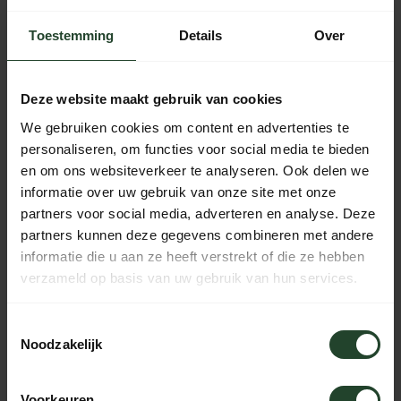
Toestemming
Details
Over
Gratis verzending vanaf € 90,- (NL, BE & DE)
Deze website maakt gebruik van cookies
14 dagen bedenktijd met no-nonsens retourbeleid
We gebruiken cookies om content en advertenties te
Ma t/m Vr voor 17:00 besteld, dezelfde dag verzonden
personaliseren, om functies voor social media te bieden
Iedere dag bereikbaar van 10:00 tot 20:00 via de chat,
en om ons websiteverkeer te analyseren. Ook delen we
telefoon of email
informatie over uw gebruik van onze site met onze
partners voor social media, adverteren en analyse. Deze
partners kunnen deze gegevens combineren met andere
informatie die u aan ze heeft verstrekt of die ze hebben
PRODUCTOMSCHRIJVING
verzameld op basis van uw gebruik van hun services.
SPECIFICATIES
Toestemmingsselectie
Noodzakelijk
Voorkeuren