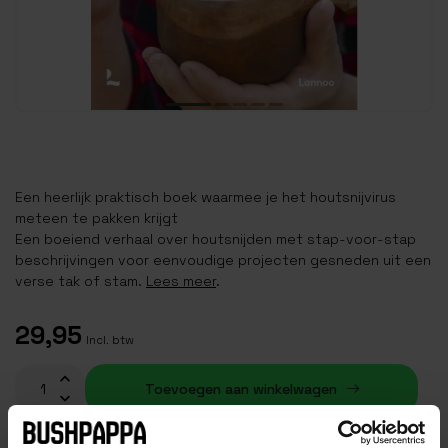
Een heerlijk praktisch boek waarmee je het houtsnijvirus
meteen te pakken krijgt
Een boeiend verhaal over houtsnijden met stap-voor-stap
beschrijvingen voor eenvoudige projecten gesneden uit een
verse tak of stam.
Lees meer
.
29,95
Incl. btw
Toevoegen aan winkelwagen
Op voorraad (20)