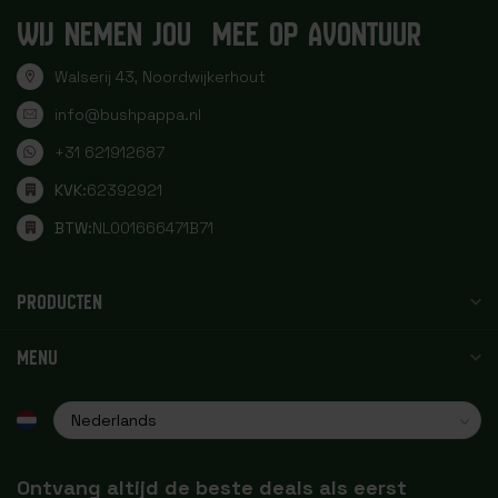
WIJ NEMEN JOU MEE OP AVONTUUR
Walserij 43, Noordwijkerhout
info@bushpappa.nl
+31 621912687
KVK:
62392921
BTW:
NL001666471B71
PRODUCTEN
MENU
Ontvang altijd de beste deals als eerst