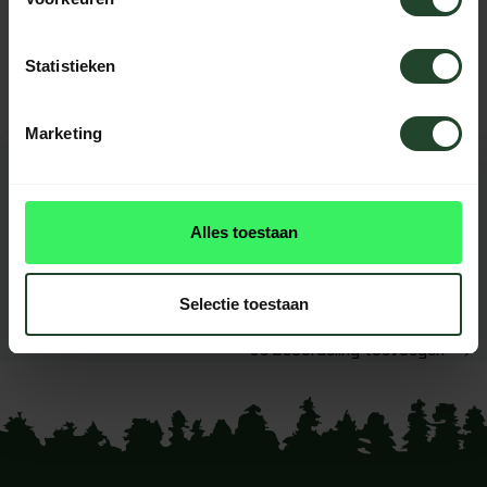
Hulp nodig?
Neem contact op, onze medewerkers
helpen je graag
Statistieken
Marketing
REVIEWS
0
beoordelingen
Alles toestaan
Dit product heeft nog geen
reviews
Selectie toestaan
Je beoordeling toevoegen