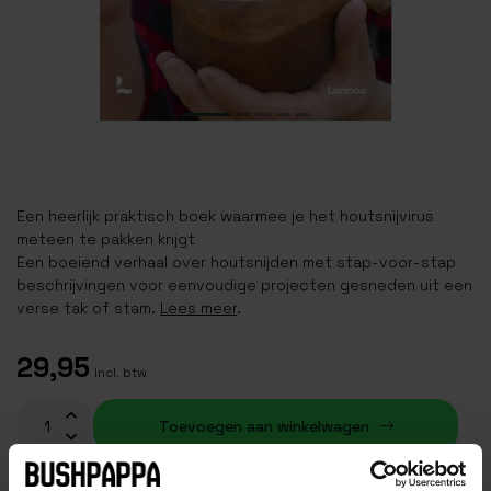
Een heerlijk praktisch boek waarmee je het houtsnijvirus
meteen te pakken krijgt
Een boeiend verhaal over houtsnijden met stap-voor-stap
beschrijvingen voor eenvoudige projecten gesneden uit een
verse tak of stam.
Lees meer
.
29,95
Incl. btw
Toevoegen aan winkelwagen
Op voorraad (20)