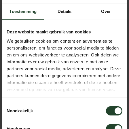
Toestemming
Details
Over
Gratis verzending vanaf € 90,- (NL, BE & DE)
Deze website maakt gebruik van cookies
14 dagen bedenktijd met no-nonsens retourbeleid
We gebruiken cookies om content en advertenties te
Ma t/m Vr voor 17:00 besteld, dezelfde dag verzonden
personaliseren, om functies voor social media te bieden
Iedere dag bereikbaar van 10:00 tot 20:00 via de chat,
en om ons websiteverkeer te analyseren. Ook delen we
telefoon of email
informatie over uw gebruik van onze site met onze
partners voor social media, adverteren en analyse. Deze
partners kunnen deze gegevens combineren met andere
informatie die u aan ze heeft verstrekt of die ze hebben
PRODUCTOMSCHRIJVING
verzameld op basis van uw gebruik van hun services.
SPECIFICATIES
Toestemmingsselectie
Noodzakelijk
Voorkeuren