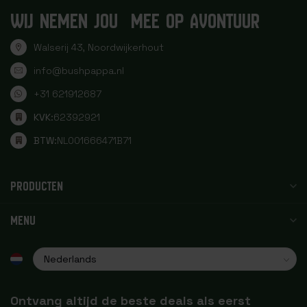
WIJ NEMEN JOU MEE OP AVONTUUR
Walserij 43, Noordwijkerhout
info@bushpappa.nl
+31 621912687
KVK:
62392921
BTW:
NL001666471B71
PRODUCTEN
MENU
Ontvang altijd de beste deals als eerst