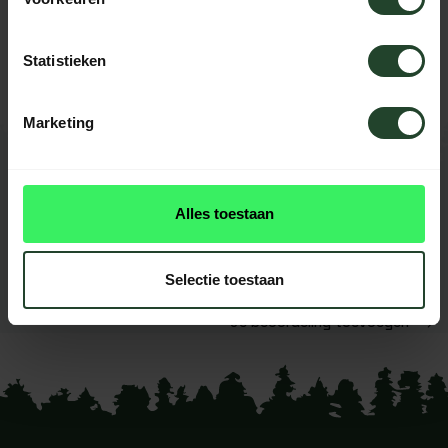
Hulp nodig?
Neem contact op, onze medewerkers
helpen je graag
Statistieken
Marketing
REVIEWS
0
beoordelingen
Alles toestaan
Dit product heeft nog geen
reviews
Selectie toestaan
Je beoordeling toevoegen