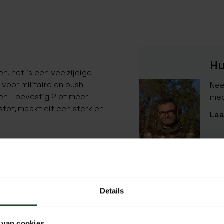
Hu
n, het is een veelzijdige
oor militaire en bush
Nee
en - bevestig 2 of meer
med
tof, maakt dit een sterk en
Laa
tatische kop
SPECIFICATIES
ashas tot een groot
Details
EAN Code
 x 12cm
SKU
 van cookies