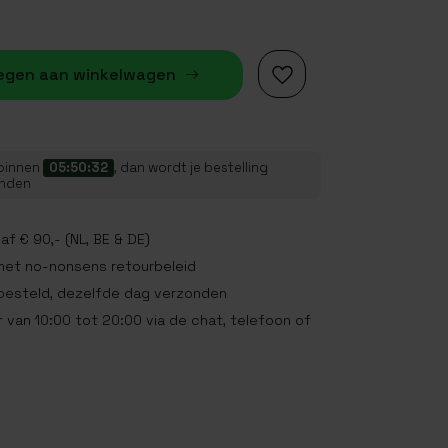
egen aan winkelwagen
 binnen
05:50:32
, dan wordt je bestelling
onden
af € 90,- (NL, BE & DE)
met no-nonsens retourbeleid
 besteld, dezelfde dag verzonden
 van 10:00 tot 20:00 via de chat, telefoon of