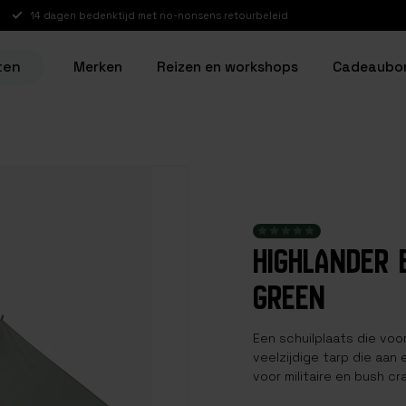
14 dagen bedenktijd met no-nonsens retourbeleid
ten
Merken
Reizen en workshops
Cadeaubo
HIGHLANDER 
GREEN
Een schuilplaats die voo
veelzijdige tarp die aa
voor militaire en bush c