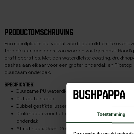
PRODUCTOMSCHRIJVING
Een schuilplaats die vooral wordt gebruikt om te overleve
tarp die aan een boom kan worden vastgemaakt. Handig v
craft operaties. Met een waterdichte coating, drukknop
bashas aan elkaar voor een groter onderdak en Ripstop s
duurzaam onderdak.
SPECIFICATIES:
Duurzame PU waterdichte coating 2000mm² hydros
Getapete naden
Dubbel gestikte lussen
Drukknopen voor het samenvoegen van meerdere b
Toestemming
onderdak
Afmetingen: Open: 250cm x 170cm Ingepakt: 22cm
Deze website maakt gebruik