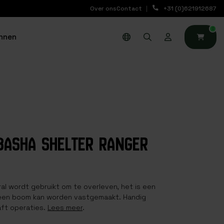
Over ons
Contact
+31 (0)621912687
0
nnen
BASHA SHELTER RANGER
ral wordt gebruikt om te overleven, het is een
n een boom kan worden vastgemaakt. Handig
raft operaties.
Lees meer
.