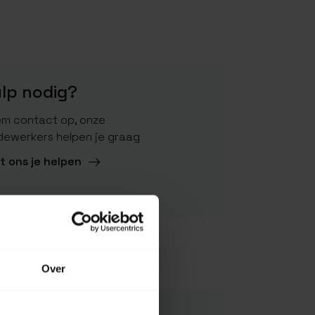
lp nodig?
m contact op, onze
ewerkers helpen je graag
t ons je helpen
Over
5034358252007
MA128-RG