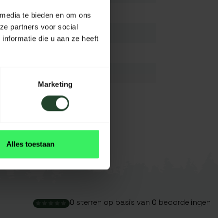
210D Ripstop polyester
 media te bieden en om ons
ze partners voor social
250 cm
nformatie die u aan ze heeft
170 cm
N.V.T.
Marketing
N.V.T.
Olijf groen
Bekijk alles
Alles toestaan
0
sterren op basis van
0
beoordelingen