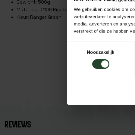
Gewicht: 500g
Materiaal: 210D Ripstop polyester
We gebruiken cookies om cont
Kleur: Ranger Green
websiteverkeer te analyseren
media, adverteren en analys
verstrekt of die ze hebben v
Toestemmingsselectie
Noodzakelijk
REVIEWS