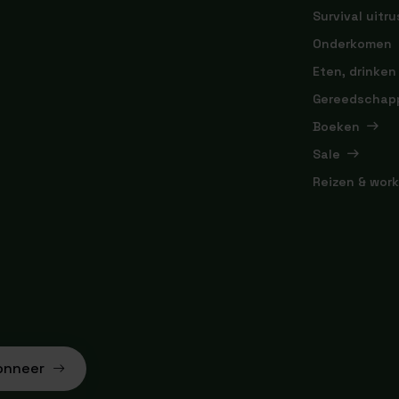
Survival uitru
Onderkomen
Eten, drinken
Gereedschap
Boeken
Sale
Reizen & wor
onneer