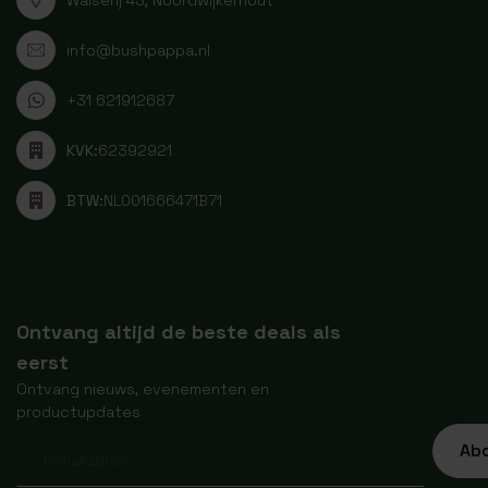
info@bushpappa.nl
+31 621912687
KVK:
62392921
BTW:
NL001666471B71
Ontvang altijd de beste deals als
eerst
Ontvang nieuws, evenementen en
productupdates
Ab