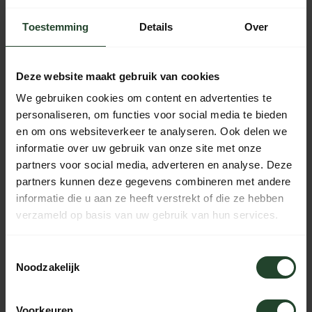
Plaats je bestelling binnen
05:48:58
, dan wordt je
bestelling vandaag nog verzonden
Toestemming
Details
Over
Gratis verzending vanaf € 90,- (NL, BE & DE)
Deze website maakt gebruik van cookies
14 dagen bedenktijd met no-nonsens retourbeleid
We gebruiken cookies om content en advertenties te
Ma t/m Vr voor 17:00 besteld, dezelfde dag verzonden
personaliseren, om functies voor social media te bieden
Iedere dag bereikbaar van 10:00 tot 20:00 via de chat,
en om ons websiteverkeer te analyseren. Ook delen we
telefoon of email
informatie over uw gebruik van onze site met onze
partners voor social media, adverteren en analyse. Deze
partners kunnen deze gegevens combineren met andere
informatie die u aan ze heeft verstrekt of die ze hebben
PRODUCTOMSCHRIJVING
verzameld op basis van uw gebruik van hun services.
SPECIFICATIES
Toestemmingsselectie
Noodzakelijk
Voorkeuren
Hulp nodig?