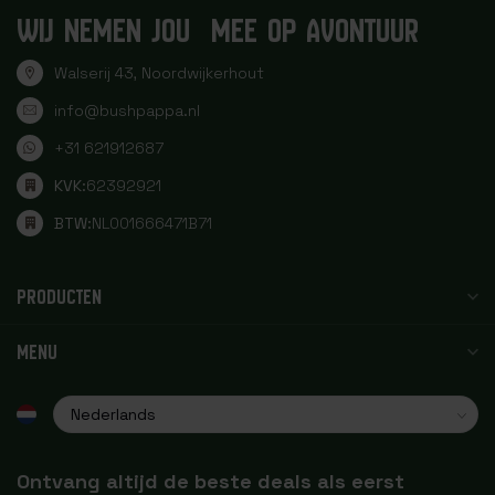
WIJ NEMEN JOU MEE OP AVONTUUR
Walserij 43, Noordwijkerhout
info@bushpappa.nl
+31 621912687
KVK:
62392921
BTW:
NL001666471B71
PRODUCTEN
MENU
Ontvang altijd de beste deals als eerst