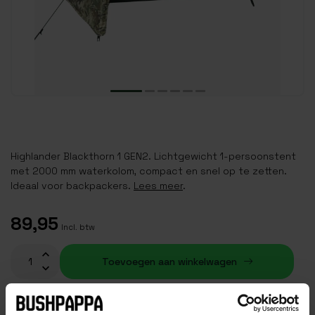
Highlander Blackthorn 1 GEN2. Lichtgewicht 1-persoonstent
met 2000 mm waterkolom, compact en snel op te zetten.
Ideaal voor backpackers.
Lees meer
.
89,95
Incl. btw
Toevoegen aan winkelwagen
Op voorraad (2)