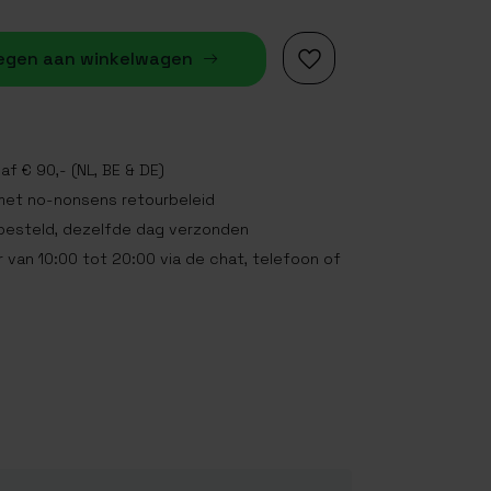
egen aan winkelwagen
af € 90,- (NL, BE & DE)
met no-nonsens retourbeleid
 besteld, dezelfde dag verzonden
 van 10:00 tot 20:00 via de chat, telefoon of