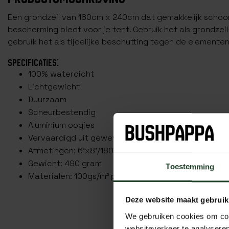
Een grondzeil van 180cm x 240cm dat gemakkelijk schoon
bescherming biedt voor je tent. Gebruik het als grondzei
gebruik het als tijdelijke beschutting tegen de elementen
SPECIFICATIES:
100% waterdicht
Lichtgewicht
Duurzaam
Scheurbestendig
Aluminium oogjes
Vervaardigd uit geweven polyethyleen".
Afmetingen: 6'x8'/180cm x 240cm
Gewicht: 490 gram
Toestemming
Materialen: 100gs/m² polyethyleen met aluminium o
Deze website maakt gebruik
We gebruiken cookies om cont
websiteverkeer te analyseren