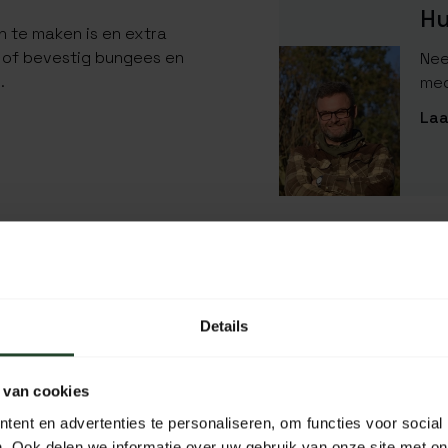
Hu
 te maken is en extra
l of bevestig bungees en
Nee
.
med
Laa
SPECIFICATIES
EAN Code
SKU
Details
ogjes
Materiaal
 van cookies
Lengte
ent en advertenties te personaliseren, om functies voor social
Breedte
. Ook delen we informatie over uw gebruik van onze site met on