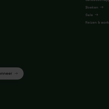
Boeken
Sale
Reizen & wor
onneer