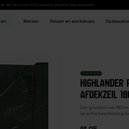
Ma t/m Vr voor 17:00 besteld, dezelfde dag verzonden
ten
Merken
Reizen en workshops
Cadeaubo
HIGHLANDER 
AFDEKZEIL 1
Een grondzeil van 180cm
en extra bescherming bi