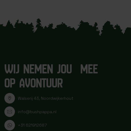
WIJ NEMEN JOU MEE
OP AVONTUUR
Walserij 43, Noordwijkerhout
info@bushpappa.nl
+31 621912687