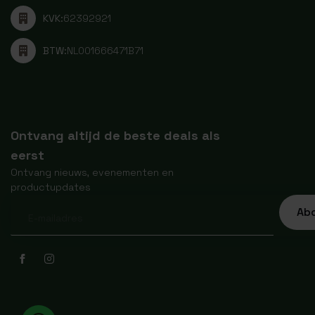
KVK:
62392921
BTW:
NL001666471B71
Ontvang altijd de beste deals als
eerst
Ontvang nieuws, evenementen en
productupdates
Ab