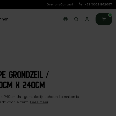
Over ons
Contact
+31 (0)621912687
0
nnen
PE GRONDZEIL /
80CM X 240CM
 x 240cm dat gemakkelijk schoon te maken is
edt voor je tent.
Lees meer
.