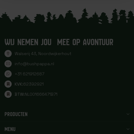
WIJ NEMEN JOU MEE OP AVONTUUR
Walserij 43, Noordwijkerhout
info@bushpappa.nl
+31 621912687
KVK:
62392921
BTW:
NL001666471B71
PRODUCTEN
MENU