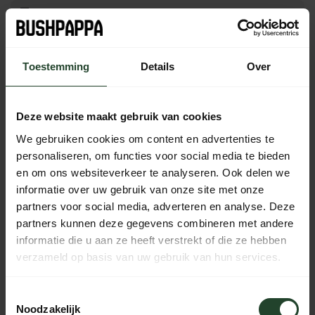
Gratis verzending vanaf € 90,- (NL, BE & DE)
Toestemming
Details
Over
14 dagen bedenktijd met no-nonsens retourbeleid
Ma t/m Vr voor 17:00 besteld, dezelfde dag verzonden
Iedere dag bereikbaar van 10:00 tot 20:00 via de chat,
Deze website maakt gebruik van cookies
telefoon of email
We gebruiken cookies om content en advertenties te
personaliseren, om functies voor social media te bieden
en om ons websiteverkeer te analyseren. Ook delen we
informatie over uw gebruik van onze site met onze
PRODUCTOMSCHRIJVING
partners voor social media, adverteren en analyse. Deze
partners kunnen deze gegevens combineren met andere
SPECIFICATIES
informatie die u aan ze heeft verstrekt of die ze hebben
verzameld op basis van uw gebruik van hun services.
Toestemmingsselectie
Hulp nodig?
Noodzakelijk