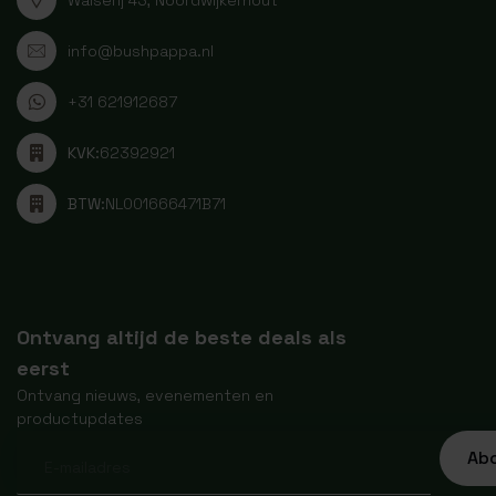
info@bushpappa.nl
+31 621912687
KVK:
62392921
BTW:
NL001666471B71
Ontvang altijd de beste deals als
eerst
Ontvang nieuws, evenementen en
productupdates
Ab