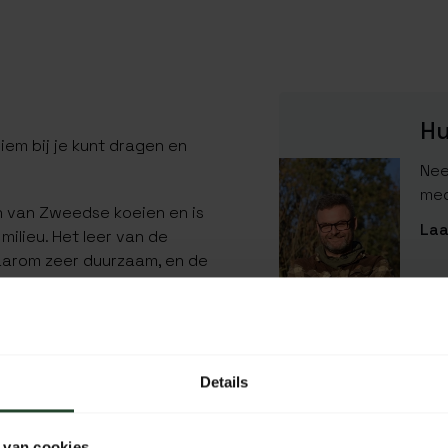
Hu
 riem bij je kunt dragen en
Nee
med
en van Zweedse koeien en is
Laa
ilieu. Het leer van de
 daarom zeer duurzaam, en de
rouderen tijdens het
SPECIFICATIES
rg er dan altijd voor dat de
Details
EAN Code
SKU
 van cookies