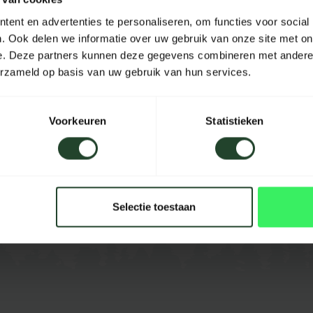
Materiaal
ent en advertenties te personaliseren, om functies voor social
ultån, Åby, Dvardala (met
. Ook delen we informatie over uw gebruik van onze site met on
 (zonder Overstrike Guard)
Lengte
e. Deze partners kunnen deze gegevens combineren met andere i
erzameld op basis van uw gebruik van hun services.
Breedte
Hoogte
Voorkeuren
Statistieken
Inhoud
Kleur
Selectie toestaan