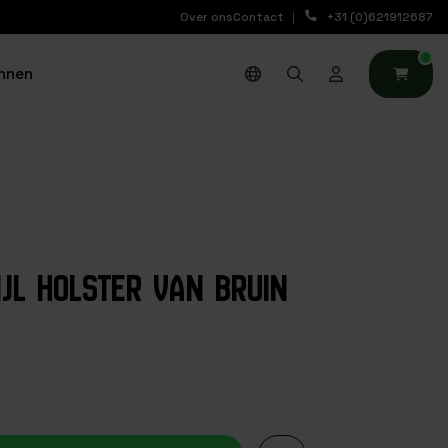
Over ons
Contact
+31 (0)621912687
0
nnen
IJL HOLSTER VAN BRUIN