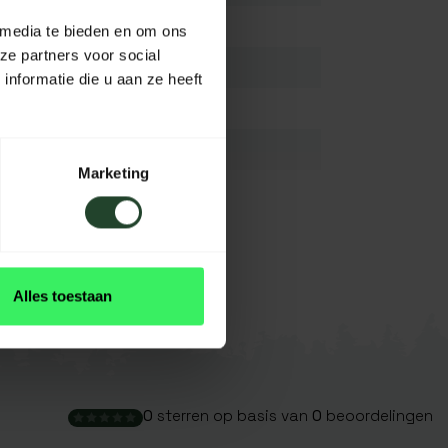
Leer
 media te bieden en om ons
ze partners voor social
55mm
nformatie die u aan ze heeft
55mm
N.V.T.
Marketing
N.V.T.
Bruin
Bekijk alles
Alles toestaan
0
sterren op basis van
0
beoordelingen