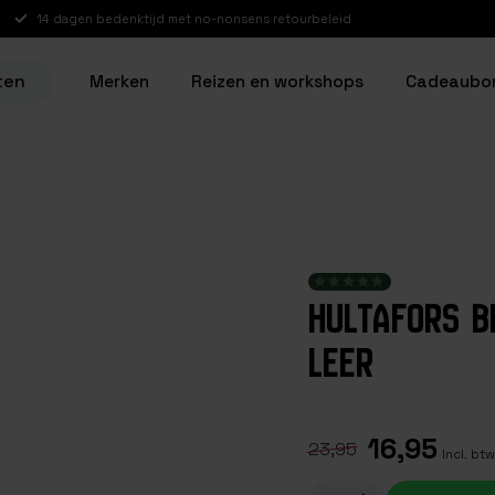
14 dagen bedenktijd met no-nonsens retourbeleid
ten
Merken
Reizen en workshops
Cadeaubo
HULTAFORS B
LEER
16,95
23,95
Incl. btw