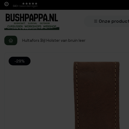
840+
beoordelingen
Onze produc
Hultafors Bijl Holster van bruin leer
-29%