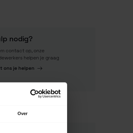
lp nodig?
m contact op, onze
ewerkers helpen je graag
t ons je helpen
Over
7391408407953
840795