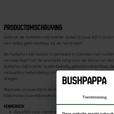
PRODUCTOMSCHRIJVING
Gebruik de Hultafors bijl holster zodat jij jouw bijl in jouw
hem altijd gebruiksklaar bij de hand hebt.
De Hultafors bijl holster is gemaakt in Zweden met huid
vervaardigd met de grootste zorg voor de dieren en het m
Hultafors bijl holster is plantaardig gelooid volnerfleer,
natuurlijke behandeling zorgt ervoor dat het mooi zal ve
dragen.
Wanneer je jouw bijl in de Hultafors bijl holster draagt, zo
bijlschede jouw bijlsnede beschermd.
Toestemming
KENMERKEN:
Geschikt voor riembreedtes tot en met 50 mm
Deze website maakt gebruik