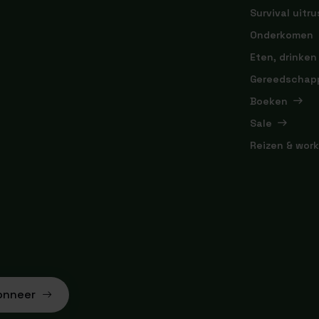
Survival uitru
Onderkomen
Eten, drinken
Gereedschap
Boeken
Sale
Reizen & wor
onneer