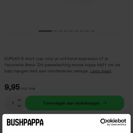
KUPILKA 5 shot cup voor je ochtend espresso of je
favoriete likeur. Dit juweelachtig mooie kopje blijft om de
hals hangen met een rendierleren riempje.
Lees meer
.
9,95
Incl. btw
Toevoegen aan winkelwagen
Op voorraad (2)