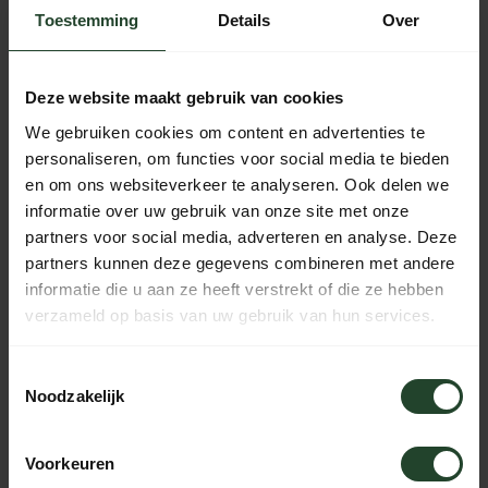
Toestemming
Details
Over
Gratis verzending vanaf € 90,- (NL, BE & DE)
14 dagen bedenktijd met no-nonsens retourbeleid
Deze website maakt gebruik van cookies
Ma t/m Vr voor 17:00 besteld, dezelfde dag verzonden
We gebruiken cookies om content en advertenties te
Iedere dag bereikbaar van 10:00 tot 20:00 via de chat,
personaliseren, om functies voor social media te bieden
telefoon of email
en om ons websiteverkeer te analyseren. Ook delen we
informatie over uw gebruik van onze site met onze
partners voor social media, adverteren en analyse. Deze
partners kunnen deze gegevens combineren met andere
PRODUCTOMSCHRIJVING
informatie die u aan ze heeft verstrekt of die ze hebben
verzameld op basis van uw gebruik van hun services.
SPECIFICATIES
Toestemmingsselectie
Noodzakelijk
Hulp nodig?
Voorkeuren
Neem contact op, onze medewerkers