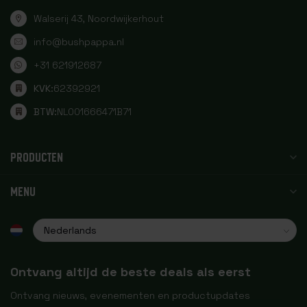
Walserij 43, Noordwijkerhout
info@bushpappa.nl
+31 621912687
KVK:
62392921
BTW:
NL001666471B71
PRODUCTEN
MENU
Ontvang altijd de beste deals als eerst
Ontvang nieuws, evenementen en productupdates