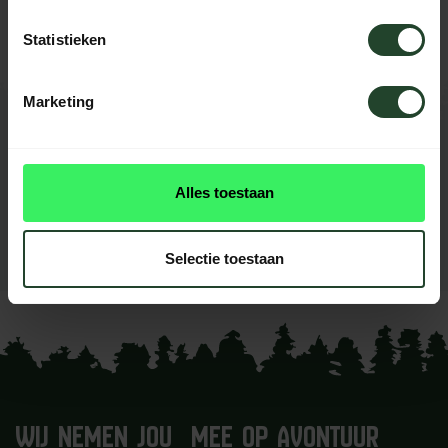
helpen je graag
Statistieken
Marketing
REVIEWS
0
beoordelingen
Alles toestaan
Dit product heeft nog geen
reviews
Selectie toestaan
Je beoordeling toevoegen
WIJ NEMEN JOU MEE OP AVONTUUR