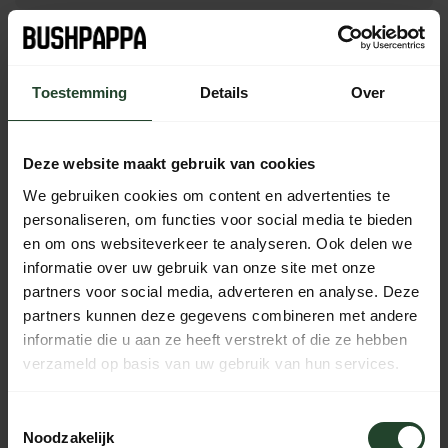
Gratis verzending vanaf € 90,- (NL, BE & DE)
14 dagen bedenktijd met no-nonsens retourbeleid
Toestemming
Details
Over
Ma t/m Vr voor 17:00 besteld, dezelfde dag verzonden
Iedere dag bereikbaar van 10:00 tot 20:00 via de chat,
telefoon of email
Deze website maakt gebruik van cookies
We gebruiken cookies om content en advertenties te
personaliseren, om functies voor social media te bieden
en om ons websiteverkeer te analyseren. Ook delen we
PRODUCTOMSCHRIJVING
informatie over uw gebruik van onze site met onze
partners voor social media, adverteren en analyse. Deze
SPECIFICATIES
partners kunnen deze gegevens combineren met andere
informatie die u aan ze heeft verstrekt of die ze hebben
verzameld op basis van uw gebruik van hun services.
Hulp nodig?
Toestemmingsselectie
Neem contact op, onze medewerkers
Noodzakelijk