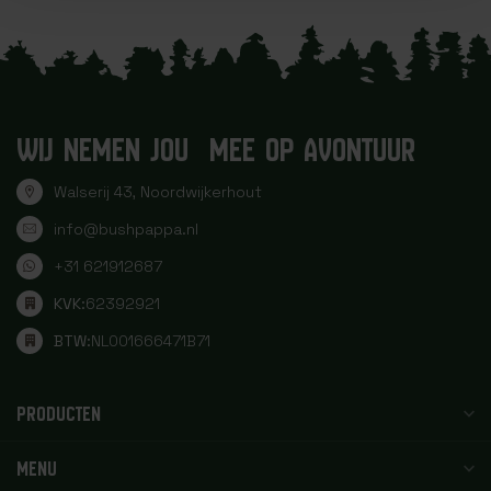
WIJ NEMEN JOU MEE OP AVONTUUR
Walserij 43, Noordwijkerhout
info@bushpappa.nl
+31 621912687
KVK:
62392921
BTW:
NL001666471B71
PRODUCTEN
MENU