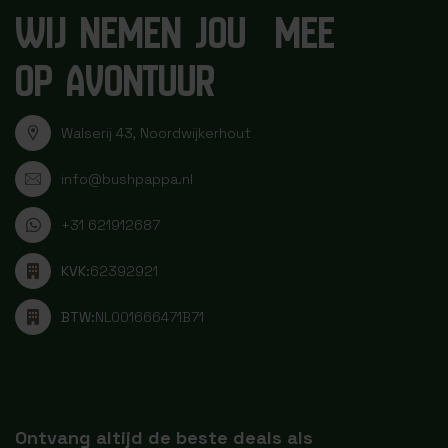
WIJ NEMEN JOU MEE
OP AVONTUUR
Walserij 43, Noordwijkerhout
info@bushpappa.nl
+31 621912687
KVK:
62392921
BTW:
NL001666471B71
Ontvang altijd de beste deals als