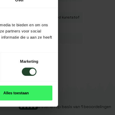
Over
K55B0
50% hout / 50% Gerecycled kunststof
 media te bieden en om ons
22,3 cm
ze partners voor social
nformatie die u aan ze heeft
15,4 cm
5,4 cm
550mL
Bekijk alles
Marketing
Original (bruin)
Alles toestaan
5
sterren op basis van
1
beoordelingen