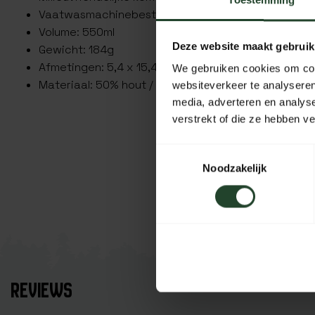
Toestemming
Vaatwasmachinebestendig
Volume: 550ml
Deze website maakt gebruik
Gewicht: 184g
Afmetingen: 5,4 x 15,4 x 22,3cm
We gebruiken cookies om cont
Materiaal: 50% hout / 50% Gerecycled kunststof
websiteverkeer te analyseren
media, adverteren en analys
verstrekt of die ze hebben v
Toestemmingsselectie
Noodzakelijk
REVIEWS