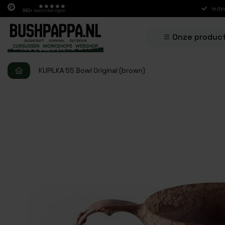
Iede
840+
beoordelingen
Onze produc
KUPILKA 55 Bowl Original (brown)