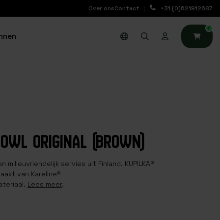
Over ons
Contact
+31 (0)621912687
0
nnen
BOWL ORIGINAL (BROWN)
n milieuvriendelijk servies uit Finland. KUPILKA®
aakt van Kareline®
teriaal.
Lees meer
.