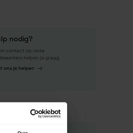
lp nodig?
m contact op, onze
ewerkers helpen je graag
t ons je helpen
K30550131
6430014971302