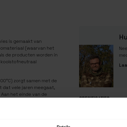
Hu
rvies is gemaakt van
biomateriaal (waarvan het
Nee
 als de producten worden in
med
 koolstofneutraal
Laa
100°C) zorgt samen met de
 dat vele jaren meegaat,
. Aan het einde van de
SPECIFICATIES
rbrand voor warmte-
uik.
Artikelnummer
EAN Code