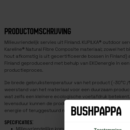
PRODUCTOMSCHRIJVING
Milieuvriendelijk servies uit Finland. KUPILKA® outdoor se
Kareline® Natural Fibre Composite materiaal; zowel het 
hout afkomstig is uit gecertificeerde bossen in Finland)
Finland geproduceerd met behulp van EKOenergie in een
productieproces.
De brede gebruikstemperatuur van het product (-30°C /
weerstand van het materiaal voor een duurzaam product
wat zelfs een kleinere ecologische voetafdruk betekent
levensduur kunnen de producten worden gerecycled, ve
energie of teruggestuurd naar de fabrikant voor hergebr
SPECIFICATIES:
Milieuvriendelijke kom