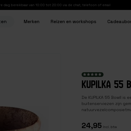
re dag bereikbaar van 10:00 tot 20:00 via de chat, telefoon of email
ten
Merken
Reizen en workshops
Cadeaubo
KUPILKA 55 
De KUPILKA 55 Bowll is ee
buitenserviezen zijn gem
natuurvezelcomposietma
24,95
Incl. btw