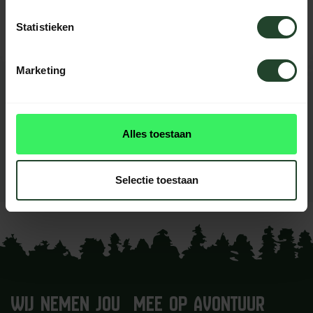
helpen je graag
Statistieken
Marketing
REVIEWS
0
beoordelingen
Alles toestaan
Dit product heeft nog geen
reviews
Selectie toestaan
Je beoordeling toevoegen
WIJ NEMEN JOU MEE OP AVONTUUR