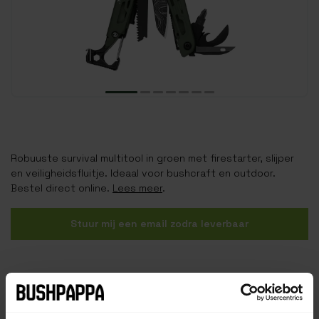
Robuuste survival multitool in groen met firestarter, slijper
en veiligheidsfluitje. Ideaal voor bushcraft en outdoor.
Bestel direct online.
Lees meer
.
Stuur mij een email zodra leverbaar
159,00
Incl. btw