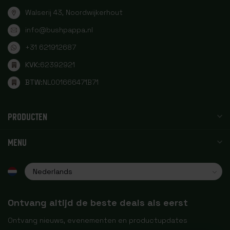
Walserij 43, Noordwijkerhout
info@bushpappa.nl
+31 621912687
KVK:
62392921
BTW:
NL001666471B71
PRODUCTEN
MENU
Ontvang altijd de beste deals als eerst
Ontvang nieuws, evenementen en productupdates