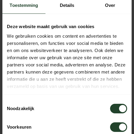
Toevoegen aan winkelwagen
Toestemming
Details
Over
Niet op voorraad
Deze website maakt gebruik van cookies
Gratis verzending vanaf € 90,- (NL, BE & DE)
We gebruiken cookies om content en advertenties te
14 dagen bedenktijd met no-nonsens retourbeleid
personaliseren, om functies voor social media te bieden
Ma t/m Vr voor 17:00 besteld, dezelfde dag verzonden
en om ons websiteverkeer te analyseren. Ook delen we
Iedere dag bereikbaar van 10:00 tot 20:00 via de chat,
informatie over uw gebruik van onze site met onze
telefoon of email
partners voor social media, adverteren en analyse. Deze
partners kunnen deze gegevens combineren met andere
informatie die u aan ze heeft verstrekt of die ze hebben
verzameld op basis van uw gebruik van hun services.
PRODUCTOMSCHRIJVING
Toestemmingsselectie
Noodzakelijk
Hulp nodig?
Voorkeuren
Neem contact op, onze medewerkers