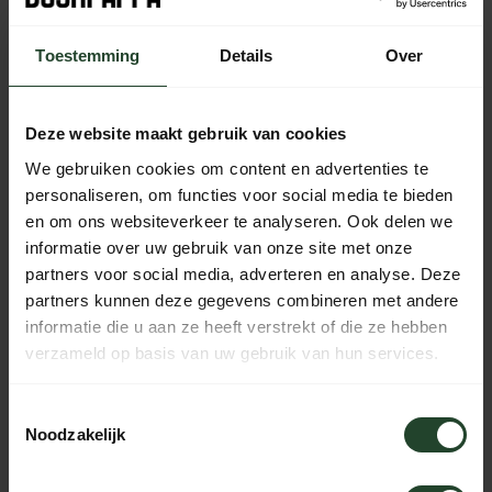
Niet op voorraad
Toestemming
Details
Over
Gratis verzending vanaf € 90,- (NL, BE & DE)
14 dagen bedenktijd met no-nonsens retourbeleid
Deze website maakt gebruik van cookies
Ma t/m Vr voor 17:00 besteld, dezelfde dag verzonden
We gebruiken cookies om content en advertenties te
Iedere dag bereikbaar van 10:00 tot 20:00 via de chat,
personaliseren, om functies voor social media te bieden
telefoon of email
en om ons websiteverkeer te analyseren. Ook delen we
informatie over uw gebruik van onze site met onze
partners voor social media, adverteren en analyse. Deze
partners kunnen deze gegevens combineren met andere
PRODUCTOMSCHRIJVING
informatie die u aan ze heeft verstrekt of die ze hebben
verzameld op basis van uw gebruik van hun services.
SPECIFICATIES
Toestemmingsselectie
Noodzakelijk
Hulp nodig?