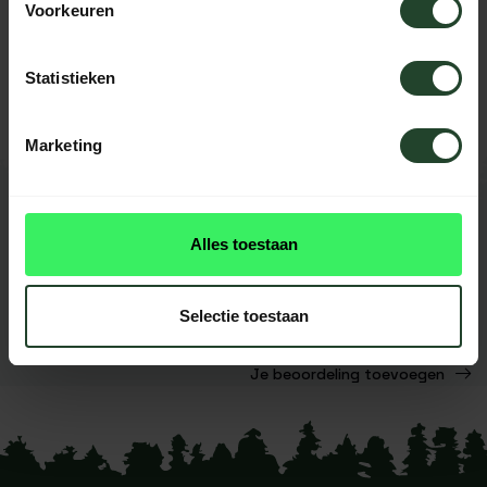
Voorkeuren
Neem contact op, onze medewerkers
helpen je graag
Statistieken
Roestvrij staal (RVS)
Marketing
REVIEWS
0
beoordelingen
Alles toestaan
Dit product heeft nog geen
Selectie toestaan
reviews
Je beoordeling toevoegen