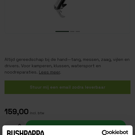
Altijd gereedschap bij de hand—tang, messen, zaag, vijlen en
drivers. Voor kamperen, klussen, watersport en
noodreparaties.
Lees meer
.
Stuur mij een email zodra leverbaar
159,00
Incl. btw
Toevoegen aan winkelwagen