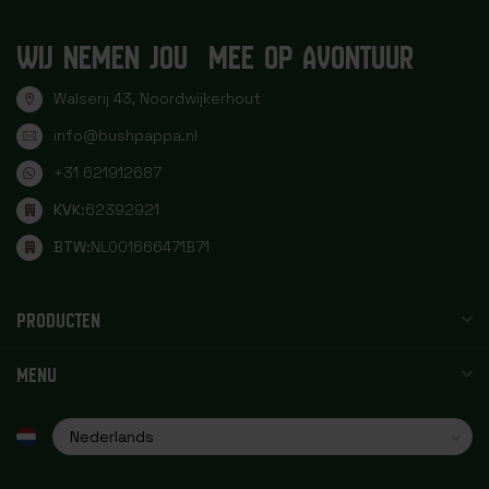
WIJ NEMEN JOU MEE OP AVONTUUR
Walserij 43, Noordwijkerhout
info@bushpappa.nl
+31 621912687
KVK:
62392921
BTW:
NL001666471B71
PRODUCTEN
MENU