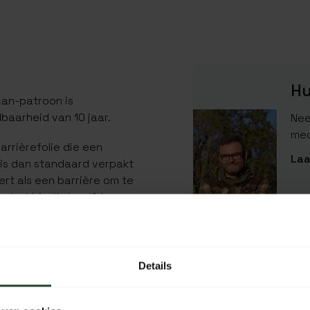
Hu
can-patroon is
baarheid van 10 jaar.
Nee
med
rrièrefolie die een
Laa
 is dan standaard verpakt
rt als een barrière om te
n het biedt dezelfde
ne in de holle
SPECIFICATIES
 de aanpassing van NSF-
Details
EAN Code
er de cartridge moet
SKU