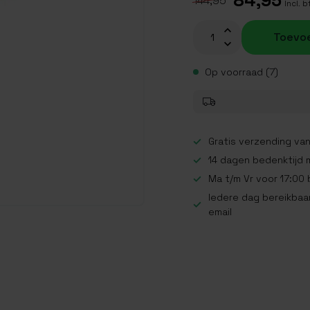
84,95
144,95
Incl. 
Toevo
Op voorraad (7)
Gratis verzending van
14 dagen bedenktijd 
Ma t/m Vr voor 17:00
Iedere dag bereikbaar
email