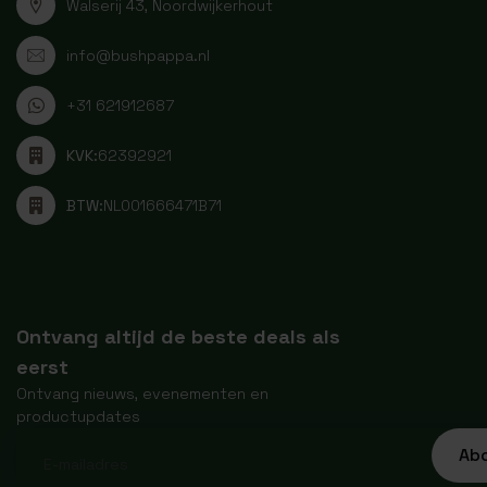
Walserij 43, Noordwijkerhout
info@bushpappa.nl
+31 621912687
KVK:
62392921
BTW:
NL001666471B71
Ontvang altijd de beste deals als
eerst
Ontvang nieuws, evenementen en
productupdates
Ab