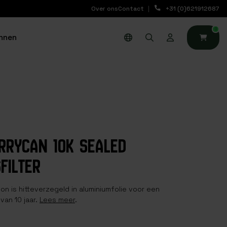
Over ons
Contact
+31 (0)621912687
0
nnen
ERRYCAN 10K SEALED
FILTER
n is hitteverzegeld in aluminiumfolie voor een
van 10 jaar.
Lees meer
.