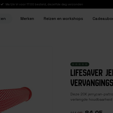
Ma t/m Vr voor 17:00 besteld, dezelfde dag verzonden
ten
Merken
Reizen en workshops
Cadeaubo
LIFESAVER J
VERVANGINGS
Deze 20K jerrycan-patroo
verlengde houdbaarheid 