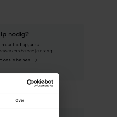
lp nodig?
m contact op, onze
ewerkers helpen je graag
t ons je helpen
Over
700461450627
LS-JCP-921