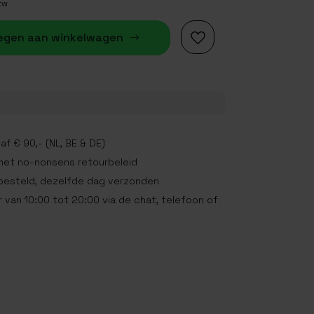
btw
egen aan winkelwagen
af € 90,- (NL, BE & DE)
met no-nonsens retourbeleid
 besteld, dezelfde dag verzonden
 van 10:00 tot 20:00 via de chat, telefoon of