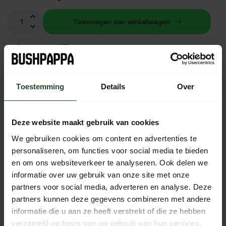
Toevoegen aan winkelwagen
Op voorraad (7)
Plaats je bestelling binnen
00:48:45
, dan wordt je
bestelling vandaag nog verzonden
Toestemming
Details
Over
Gratis verzending vanaf € 90,- (NL, BE & DE)
14 dagen bedenktijd met no-nonsens retourbeleid
Deze website maakt gebruik van cookies
Ma t/m Vr voor 17:00 besteld, dezelfde dag verzonden
We gebruiken cookies om content en advertenties te
Iedere dag bereikbaar van 10:00 tot 20:00 via de chat,
personaliseren, om functies voor social media te bieden
telefoon of email
en om ons websiteverkeer te analyseren. Ook delen we
informatie over uw gebruik van onze site met onze
partners voor social media, adverteren en analyse. Deze
partners kunnen deze gegevens combineren met andere
PRODUCTOMSCHRIJVING
informatie die u aan ze heeft verstrekt of die ze hebben
verzameld op basis van uw gebruik van hun services.