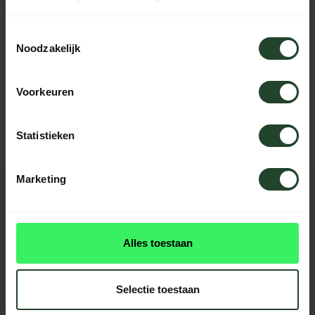
SPECIFICATIES
Toestemmingsselectie
Noodzakelijk
Hulp nodig?
Voorkeuren
Neem contact op, onze medewerkers
helpen je graag
Statistieken
Marketing
REVIEWS
3
beoordelingen
Alles toestaan
Selectie toestaan
Product is wat kleiner dat ik dacht maar alles zit erbij.