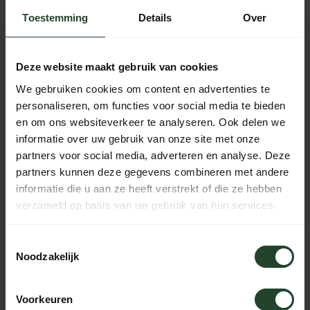
bestelling vandaag nog verzonden
Toestemming
Details
Over
Gratis verzending vanaf € 90,- (NL, BE & DE)
14 dagen bedenktijd met no-nonsens retourbeleid
Deze website maakt gebruik van cookies
Ma t/m Vr voor 17:00 besteld, dezelfde dag verzonden
We gebruiken cookies om content en advertenties te
Iedere dag bereikbaar van 10:00 tot 20:00 via de chat,
personaliseren, om functies voor social media te bieden
telefoon of email
en om ons websiteverkeer te analyseren. Ook delen we
informatie over uw gebruik van onze site met onze
partners voor social media, adverteren en analyse. Deze
partners kunnen deze gegevens combineren met andere
PRODUCTOMSCHRIJVING
informatie die u aan ze heeft verstrekt of die ze hebben
verzameld op basis van uw gebruik van hun services.
SPECIFICATIES
Toestemmingsselectie
Noodzakelijk
Hulp nodig?
Voorkeuren