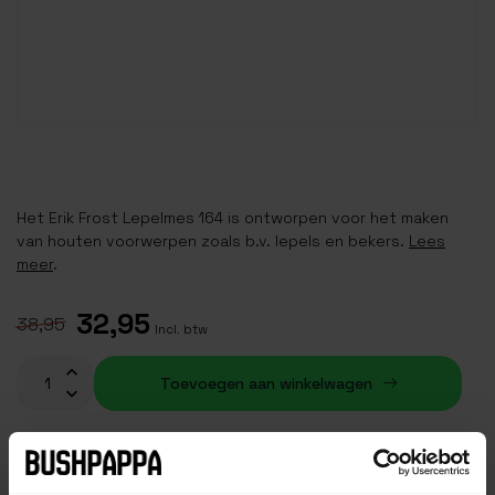
Het Erik Frost Lepelmes 164 is ontworpen voor het maken
van houten voorwerpen zoals b.v. lepels en bekers.
Lees
meer
.
32,95
38,95
Incl. btw
Toevoegen aan winkelwagen
Op voorraad (5)
Plaats je bestelling binnen
14:01:15
, dan wordt je