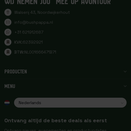
WIJ NEMEN JOU MEE OP AVONTUUR
Walserij 43, Noordwijkerhout
info@bushpappa.nl
+31 621912687
KVK:
62392921
BTW:
NL001666471B71
PRODUCTEN
MENU
Ontvang altijd de beste deals als eerst
Ontvang nieuws, evenementen en productupdates