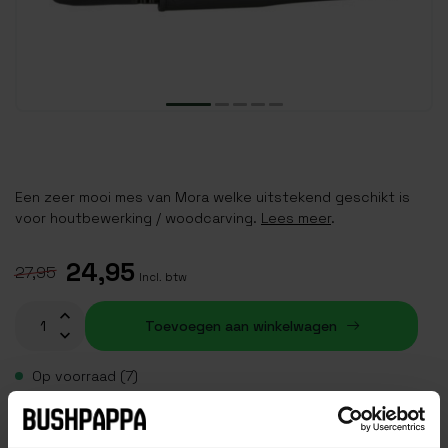
Een zeer mooi mes van Mora welke uitstekend geschikt is
voor houtbewerking / woodcarving.
Lees meer
.
24,95
27,95
Incl. btw
Toevoegen aan winkelwagen
Op voorraad (7)