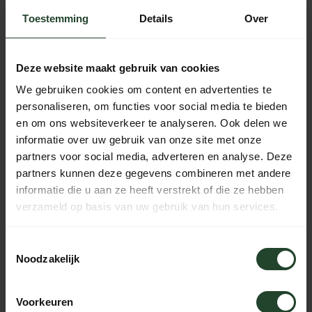
Toestemming
Details
Over
Gratis verzending vanaf € 90,- (NL, BE & DE)
14 dagen bedenktijd met no-nonsens retourbeleid
Ma t/m Vr voor 17:00 besteld, dezelfde dag verzonden
Deze website maakt gebruik van cookies
Iedere dag bereikbaar van 10:00 tot 20:00 via de chat,
We gebruiken cookies om content en advertenties te
telefoon of email
personaliseren, om functies voor social media te bieden
en om ons websiteverkeer te analyseren. Ook delen we
informatie over uw gebruik van onze site met onze
partners voor social media, adverteren en analyse. Deze
PRODUCTOMSCHRIJVING
partners kunnen deze gegevens combineren met andere
informatie die u aan ze heeft verstrekt of die ze hebben
SPECIFICATIES
verzameld op basis van uw gebruik van hun services.
Toestemmingsselectie
Noodzakelijk
Hulp nodig?
Neem contact op, onze medewerkers
helpen je graag
Voorkeuren